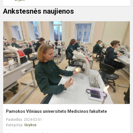
Ankstesnės naujienos
P
V
u
M
f
Pamokos Vilniaus universiteto Medicinos fakultete
Paskelbta: 2024-02-01
Kategorija:
Išvykos