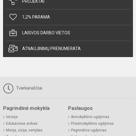
PROJEKTAI
1,2% PARAMA
LAISVOS DARBO VIETOS
ATNAUJINIMŲ PRENUMERATA
Tvarkaraščiai
Pagrindinė mokykla
Paslaugos
Istorija
Ikimokyklinis ugdymas
Edukacinės erdvės
Priešmokyklinis ugdymas
Misija, vizija, vertybės
Pagrindinis ugdymas