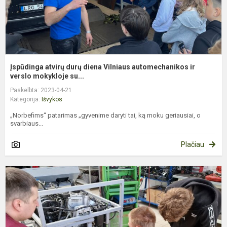
v
Įspūdinga atvirų durų diena Vilniaus automechanikos ir
verslo mokykloje su...
Paskelbta: 2023-04-21
Kategorija:
Išvykos
„Norbefims“ patarimas „gyvenime daryti tai, ką moku geriausiai, o
svarbiaus...
Plačiau
F
p
k