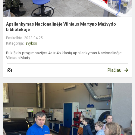
Apsilankymas Nacionalinėje Vilniaus Martyno Mažvydo
bibliotekoje
Paskelbta: 2023-04-25
Kategorija:
Išvykos
Bukiškio progimnazijos 4a ir 4b klasių apsilankymas Nacionalinėje
Vilniaus Marty...
Plačiau
Į
a
d
d
V
a
ir