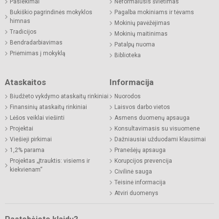
Pasiekimai
Neformalusis švietimas
Bukiškio pagrindinės mokyklos
Pagalba mokiniams ir tėvams
himnas
Mokinių pavėžėjimas
Tradicijos
Mokinių maitinimas
Bendradarbiavimas
Patalpų nuoma
Priėmimas į mokyklą
Biblioteka
Ataskaitos
Informacija
Biudžeto vykdymo ataskaitų rinkiniai
Nuorodos
Finansinių ataskaitų rinkiniai
Laisvos darbo vietos
Lėšos veiklai viešinti
Asmens duomenų apsauga
Projektai
Konsultavimasis su visuomene
Viešieji pirkimai
Dažniausiai užduodami klausimai
1,2% parama
Pranešėjų apsauga
Projektas „Įtrauktis: visiems ir
Korupcijos prevencija
kiekvienam“
Civilinė sauga
Teisinė informacija
Atviri duomenys