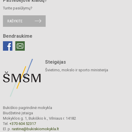
Pastebėjote klaidų?
Turite pasiūlymų?
RAŠYKITE
Bendraukime
Steigėjas
Švietimo, mokslo ir sporto ministerija
Bukiškio pagrindinė mokykla
Biudžetinė įstaiga
Mokyklos g. 1, Bukiškio k., Vilniaus r. 14182
Tel.
+370 604 52317
El. p.
rastine@bukiskiomokykla.lt