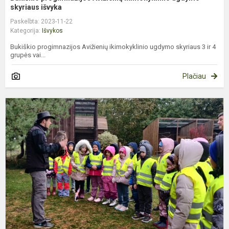
skyriaus išvyka
Paskelbta: 2023-11-22
Kategorija:
Išvykos
Bukiškio progimnazijos Avižienių ikimokyklinio ugdymo skyriaus 3 ir 4
grupės vai...
Plačiau
I
į
P
p