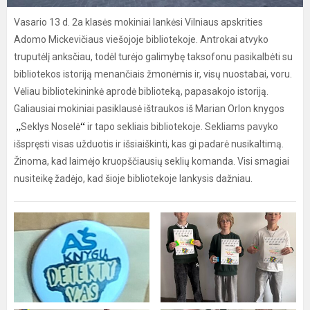
Vasario 13 d. 2a klasės mokiniai lankėsi Vilniaus apskrities
Adomo Mickevičiaus viešojoje bibliotekoje. Antrokai atvyko
truputėlį anksčiau, todėl turėjo galimybę taksofonu pasikalbėti su
bibliotekos istoriją menančiais žmonėmis ir, visų nuostabai, voru.
Vėliau bibliotekininkė aprodė biblioteką, papasakojo istoriją.
Galiausiai mokiniai pasiklausė ištraukos iš Marian Orlon knygos
„
“
Seklys Noselė
ir tapo sekliais bibliotekoje. Sekliams pavyko
išspręsti visas užduotis ir išsiaiškinti, kas gi padarė nusikaltimą.
Žinoma, kad laimėjo kruopščiausių seklių komanda. Visi smagiai
nusiteikę žadėjo, kad šioje bibliotekoje lankysis dažniau.