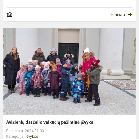
Plačiau
A
d
v
p
į
Avižienių darželio vaikučių pažintinė įšvyka
Paskelbta: 2024-01-03
Kategorija:
Išvykos