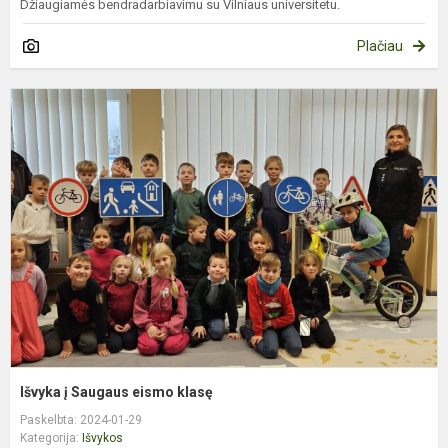
Džiaugiamės bendradarbiavimu su Vilniaus universitetu.
Plačiau
I
į
S
e
k
Išvyka į Saugaus eismo klasę
Paskelbta: 2024-01-29
Kategorija:
Išvykos