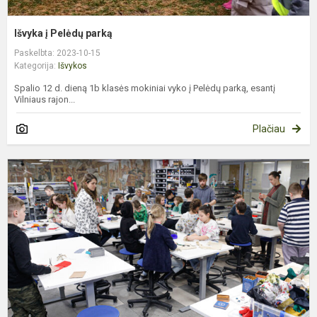
Išvyka į Pelėdų parką
Paskelbta: 2023-10-15
Kategorija:
Išvykos
Spalio 12 d. dieną 1b klasės mokiniai vyko į Pelėdų parką, esantį
Vilniaus rajon...
Plačiau
A
N
V
M
M
bi