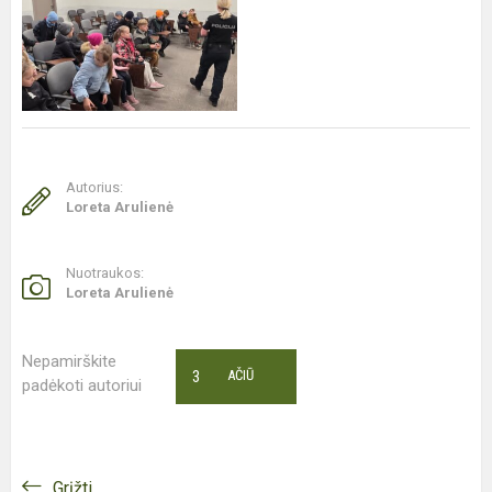
Autorius:
Loreta Arulienė
Nuotraukos:
Loreta Arulienė
Nepamirškite
3
AČIŪ
padėkoti autoriui
Grįžti