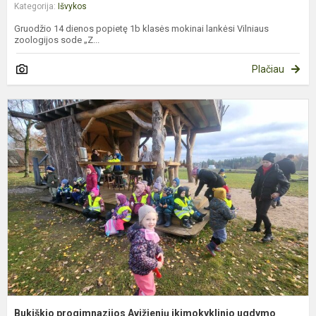
Kategorija:
Išvykos
Gruodžio 14 dienos popietę 1b klasės mokinai lankėsi Vilniaus
zoologijos sode „Z...
Plačiau
B
p
A
i
u
sk
Bukiškio progimnazijos Avižienių ikimokyklinio ugdymo