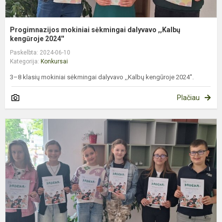
Progimnazijos mokiniai sėkmingai dalyvavo ,,Kalbų
kengūroje 2024''
Paskelbta: 2024-06-10
Kategorija:
Konkursai
3–8 klasių mokiniai sėkmingai dalyvavo ,,Kalbų kengūroje 2024''.
Plačiau
M
p
d
t
k