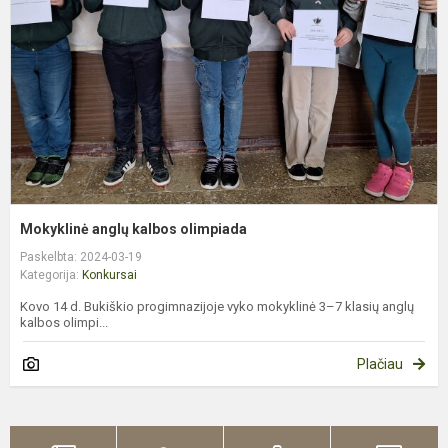
o
Mokyklinė anglų kalbos olimpiada
Paskelbta: 2024-03-19
Kategorija:
Konkursai
Kovo 14 d. Bukiškio progimnazijoje vyko mokyklinė 3–7 klasių anglų
kalbos olimpi...
Plačiau