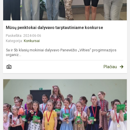
Mūsų penktokai dalyvavo tarptautiniame konkurse
Paskelbta: 2024-06-06
Kategorija:
Konkursai
5a ir 5b klasių mokiniai dalyvavo Panevėžio „Vilties“ progimnazijos
organiz...
Plačiau
M
m
–
š
k
d