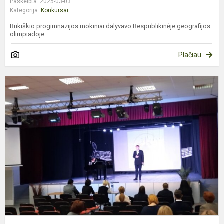
Paskelbta: 2025-03-03
Kategorija:
Konkursai
Bukiškio progimnazijos mokiniai dalyvavo Respublikinėje geografijos
olimpiadoje....
Plačiau
P
G
P
M
O