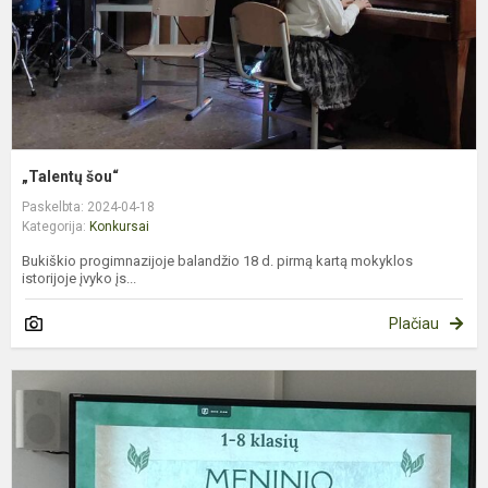
„Talentų šou“
Paskelbta: 2024-04-18
Kategorija:
Konkursai
Bukiškio progimnazijoje balandžio 18 d. pirmą kartą mokyklos
istorijoje įvyko įs...
Plačiau
S
k