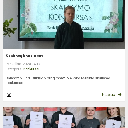
Skaitovų konkursas
Paskelbta: 2024-04-17
Kategorija:
Konkursai
Balandžio 17 d. Bukiškio progimnazijoje vyko Meninio skaitymo
konkursas.
Plačiau
M
a
k