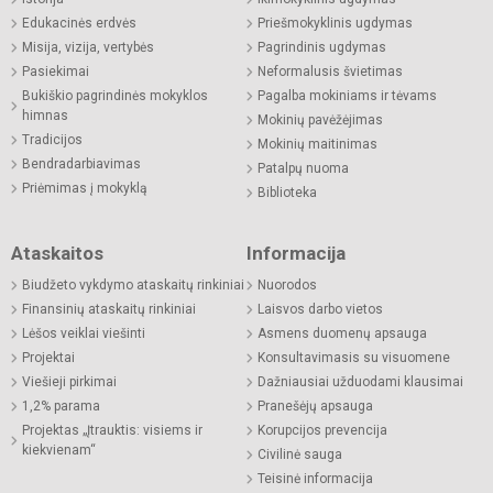
Edukacinės erdvės
Priešmokyklinis ugdymas
Misija, vizija, vertybės
Pagrindinis ugdymas
Pasiekimai
Neformalusis švietimas
Bukiškio pagrindinės mokyklos
Pagalba mokiniams ir tėvams
himnas
Mokinių pavėžėjimas
Tradicijos
Mokinių maitinimas
Bendradarbiavimas
Patalpų nuoma
Priėmimas į mokyklą
Biblioteka
Ataskaitos
Informacija
Biudžeto vykdymo ataskaitų rinkiniai
Nuorodos
Finansinių ataskaitų rinkiniai
Laisvos darbo vietos
Lėšos veiklai viešinti
Asmens duomenų apsauga
Projektai
Konsultavimasis su visuomene
Viešieji pirkimai
Dažniausiai užduodami klausimai
1,2% parama
Pranešėjų apsauga
Projektas „Įtrauktis: visiems ir
Korupcijos prevencija
kiekvienam“
Civilinė sauga
Teisinė informacija