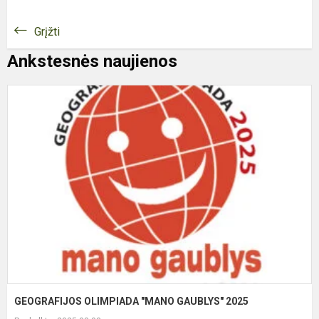
Grįžti
Ankstesnės naujienos
G
O
"
G
2
GEOGRAFIJOS OLIMPIADA "MANO GAUBLYS" 2025