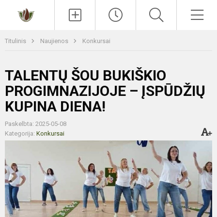
Paieška
Men
Titulinis
Naujienos
Konkursai
TALENTŲ ŠOU BUKIŠKIO
PROGIMNAZIJOJE – ĮSPŪDŽIŲ
KUPINA DIENA!
Paskelbta: 2025-05-08
Kategorija:
Konkursai