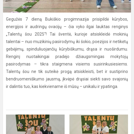
Gegužės 7 dieną Bukiškio progimnazija prisipildė kūrybos,
energijos ir audringų ovacijų – čia vyko ilgai lauktas renginys
„Talentų šou 2025“! Tai šventė, kurioje atsiskleidė mokinių
talentai – nuo muzikinių pasirodymų iki šokio, poezijos ir netikėtų
gebėjimų, spinduliuojančių kūrybiškumu, drąsa ir nuoširdumu.
Renginį nuotaikingai pradėjo džiaugsmingas mokytojų
pasirodymas – tikra staigmena visiems susirinkusiesiems.
Talentų šou ne tik suteikė progą atsiskleisti, bet ir sustiprino
bendruomeniškumo jausmą, įkvėpė drąsiai siekti savo svajonių
ir dalintis tuo, kas kiekviename iš mūsų – unikalu ir ypatinga.