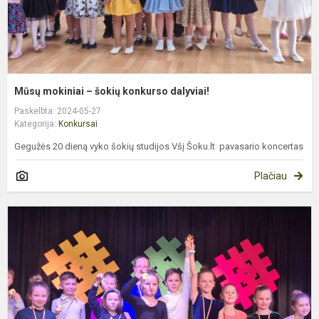
Mūsų mokiniai – šokių konkurso dalyviai!
Paskelbta: 2024-05-27
Kategorija:
Konkursai
Gegužės 20 dieną vyko šokių studijos Všį Šoku.lt pavasario koncertas
Plačiau
Š
k