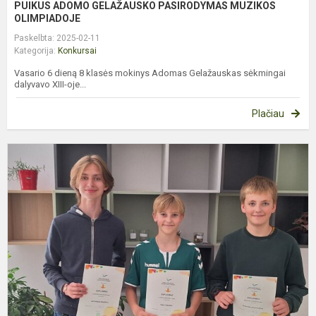
PUIKUS ADOMO GELAŽAUSKO PASIRODYMAS MUZIKOS
OLIMPIADOJE
Paskelbta: 2025-02-11
Kategorija:
Konkursai
Vasario 6 dieną 8 klasės mokinys Adomas Gelažauskas sėkmingai
dalyvavo XIII-oje...
Plačiau
P
m
s
d
,
k