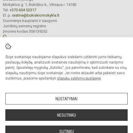
Mokyklos g. 1, Bukiškio k., Vilniaus r. 14182
Tel.
+370 604 52317
El. p.
rastine@bukiskiomokykla.lt
Duomenys kaupiami ir saugomi
Juridinių asmenų registre
Įmonės kodas 306139262
© 2023. Bukiškio pagrindinė mokykla. Visos teisės saugomos.
Šioje svetainėje naudojame slapukus siekdami užtikrinti jums teikiamų
Kopijuoti turinį be raštiško Bukiškio pagrindinės mokyklos administracijos
sutikimo griežtai draudžiama.
paslaugų kokybę, analizuoti svetainės naudojimą ir optimizuoti naršymo
patirtį. Spustelėję mygtuką „Sutinku“, jūs patvirtinate, kad sutinkate su visų
Prieinamumo paraiška
Slapukų valdymas
slapukų naudojimu šioje svetainėje. Jei norite atšaukti arba pakeisti savo
sutikimus, prašome apsilankyti
slapukų valdymo puslapyje
.
Sumanus būdas atnaujinti
mokyklos interneto
svetainę
NUSTATYMAI
NESUTINKU
SUTINKU