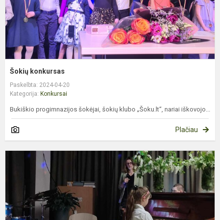
Šokių konkursas
Paskelbta: 2024-04-20
Kategorija:
Konkursai
Bukiškio progimnazijos šokėjai, šokių klubo „Šoku.lt“, nariai iškovojo...
Plačiau
„
š