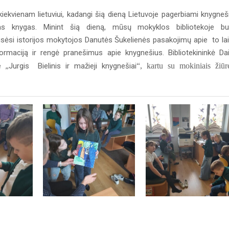
kiekvienam lietuviui, kadangi šią dieną Lietuvoje pagerbiami knygneši
kas knygas.
Minint šią dieną, mūsų mokyklos bibliotekoje b
ausėsi istorijos mokytojos Danutės Šukelienės pasakojimų apie to la
ormaciją ir rengė pranešimus apie knygnešius. Bibliotekininkė Da
,,Jurgis Bielinis ir mažieji knygnešiai
“, kartu su mokiniais žiūr