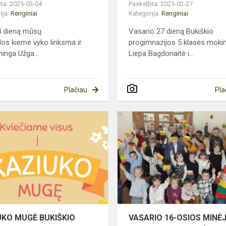
ta: 2025-03-04
Paskelbta: 2025-02-27
ija:
Renginiai
Kategorija:
Renginiai
4 dieną mūsų
Vasario 27 dieną Bukiškio
os kieme vyko linksma ir
progimnazijos 5 klasės moki
minga Užga...
Liepa Bagdonaitė i...
Plačiau
Pla
KAZIUKO
MUGĖ
BUKIŠKIO
ZIJOJE
PROGIMNAZIJOJE
UKO MUGĖ BUKIŠKIO
VASARIO 16-OSIOS MINĖ