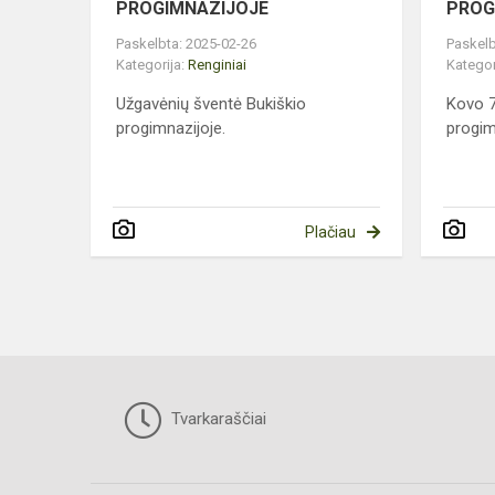
PROGIMNAZIJOJE
PROG
Paskelbta: 2025-02-26
Paskelb
Kategorija:
Renginiai
Kategor
Užgavėnių šventė Bukiškio
Kovo 7
progimnazijoje.
progim
Plačiau
Tvarkaraščiai