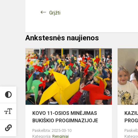
Grįžti
Ankstesnės naujienos
KOVO
11-
OSIOS
MINĖJIMA
BUKIŠKIO
PROGIMNA
KOVO 11-OSIOS MINĖJIMAS
KAZI
BUKIŠKIO PROGIMNAZIJOJE
PROG
Paskelbta: 2025-03-10
Paskelb
Kategorija:
Renginiai
Kategor