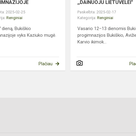
IMNAZIJOJE
,,DAINUOJU LIETUVĖLEI"
ta: 2025-02-25
Paskelbta: 2025-02-17
ija:
Renginiai
Kategorija:
Renginiai
 dieną, Bukiškio
Vasario 12–13 dienomis Buki
nazijoje vyks Kaziuko mugė.
progimnazijos Bukiškio, Avižie
Karvio ikimok...
Plačiau
Pla