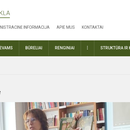
YKLA
NISTRACINĖ INFORMACIJA
APIE MUS
KONTAKTAI
DAUGIAU
TĖVAMS
BŪRELIAI
RENGINIAI
STRUKTŪRA IR 
Ą