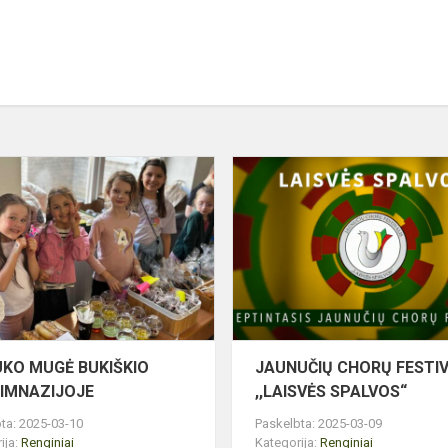
KAZIUKO
MUGĖ
BUKIŠKIO
S
PROGIMNAZIJOJE
ZIJOJE
UKO MUGĖ BUKIŠKIO
JAUNUČIŲ CHORŲ FESTIV
IMNAZIJOJE
,,LAISVĖS SPALVOS“
ta: 2025-03-10
Paskelbta: 2025-03-09
ija:
Renginiai
Kategorija:
Renginiai