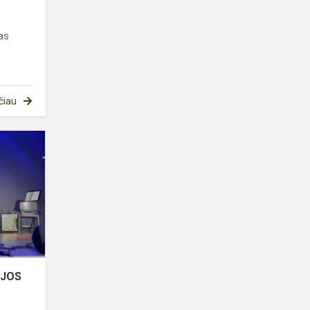
as
čiau
DAINUOJAMOSIOS
POEZIJOS
FESTIVALIS
IJOS