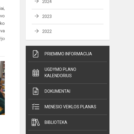
2024
ai,
uvo
2023
iko
iva
2022
ėjo
PRIĖMIMO INFORMACIJA
UGDYMO PLANO
KALENDORIUS
DOKUMENTAI
MĖNESIO VEIKLOS PLANAS
BIBLIOTEKA