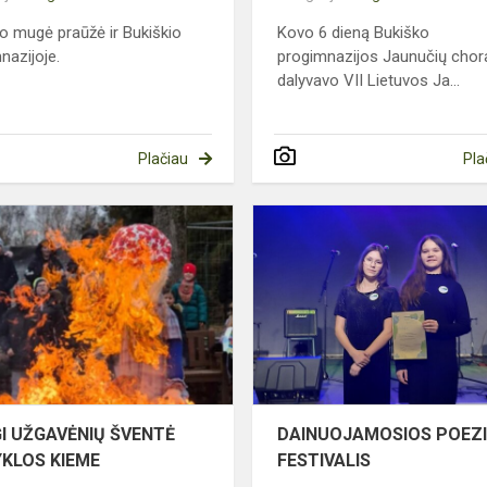
o mugė praūžė ir Bukiškio
Kovo 6 dieną Bukiško
nazijoje.
progimnazijos Jaunučių chor
dalyvavo VII Lietuvos Ja...
Plačiau
Pla
INIS
SMAGI
UŽGAVĖNIŲ
ŠVENTĖ
MOKYKLOS
ZIJOJE
KIEME
I UŽGAVĖNIŲ ŠVENTĖ
DAINUOJAMOSIOS POEZ
KLOS KIEME
FESTIVALIS