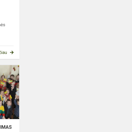
nės
čiau
VASARIO
16-
OSIOS
MINĖJIMAS
,,DAINUOJU
LIETUVĖLEI"
JIMAS