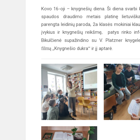
Kovo 16-oji – knygnešių diena.
Ši diena svarbi 
spaudos draudimo metais platinę lietuviš
parengta leidinių paroda, 2a klasės mokiniai kl
įvykius ir knygnešių reikšmę, patys rinko inf
Bikulčienė supažindino su V. Platzner knygele 
filmą
,,Knygnešio dukra
“
ir jį aptarė.