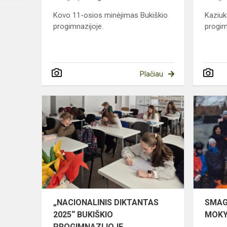
Kovo 11-osios minėjimas Bukiškio
Kaziuk
progimnazijoje.
progim
Plačiau
„NACIONAL
DIKTANTAS
2025“
BUKIŠKIO
PROGIMNA
„NACIONALINIS DIKTANTAS
SMAG
2025“ BUKIŠKIO
MOKY
PROGIMNAZIJOJE