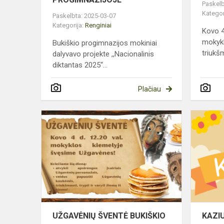
Paskelb
Kategor
Paskelbta: 2025-03-07
Kategorija:
Renginiai
Kovo 
mokykl
Bukiškio progimnazijos mokiniai
triukš
dalyvavo projekte ,,Nacionalinis
diktantas 2025“...
Plačiau
UŽGAVĖNIŲ
ŠVENTĖ
BUKIŠKIO
PROGIMNA
UŽGAVĖNIŲ ŠVENTĖ BUKIŠKIO
KAZI