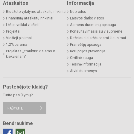
Ataskaitos
Informacija
Biudžeto vykdymo ataskaitų rinkiniai
Nuorodos
Finansinių ataskaitų rinkiniai
Laisvos darbo vietos
Lėšos veiklai viešinti
Asmens duomenų apsauga
Projektai
Konsultavimasis su visuomene
Viešieji pirkimai
Dažniausiai užduodami klausimai
1,2% parama
Pranešėjų apsauga
Projektas „Įtrauktis: visiems ir
Korupcijos prevencija
kiekvienam“
Civilinė sauga
Teisinė informacija
Atviri duomenys
Pastebėjote klaidų?
Turite pasiūlymų?
RAŠYKITE
Bendraukime