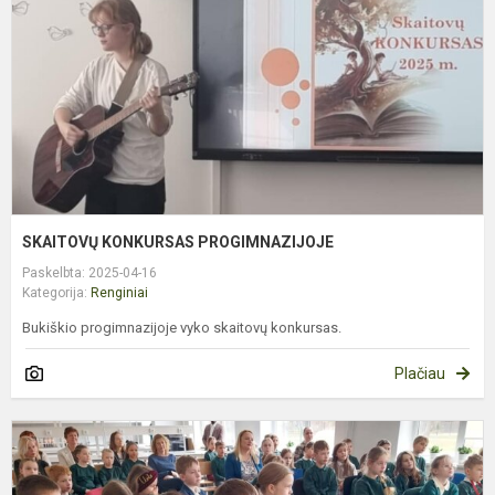
SKAITOVŲ KONKURSAS PROGIMNAZIJOJE
Paskelbta: 2025-04-16
Kategorija:
Renginiai
Bukiškio progimnazijoje vyko skaitovų konkursas.
Plačiau
P
V
K