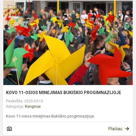
K
1
O
M
B
P
KOVO 11-OSIOS MINĖJIMAS BUKIŠKIO PROGIMNAZIJOJE
Paskelbta: 2025-03-10
Kategorija:
Renginiai
Kovo 11-osios minėjimas Bukiškio progimnazijoje.
Plačiau