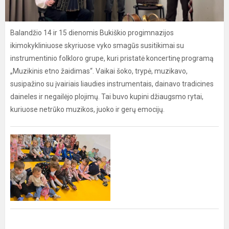
Balandžio 14 ir 15 dienomis Bukiškio progimnazijos
ikimokykliniuose skyriuose vyko smagūs susitikimai su
instrumentinio folkloro grupe, kuri pristatė koncertinę programą
„Muzikinis etno žaidimas“. Vaikai šoko, trypė, muzikavo,
susipažino su įvairiais liaudies instrumentais, dainavo tradicines
daineles ir negailėjo plojimų. Tai buvo kupini džiaugsmo rytai,
kuriuose netrūko muzikos, juoko ir gerų emocijų.