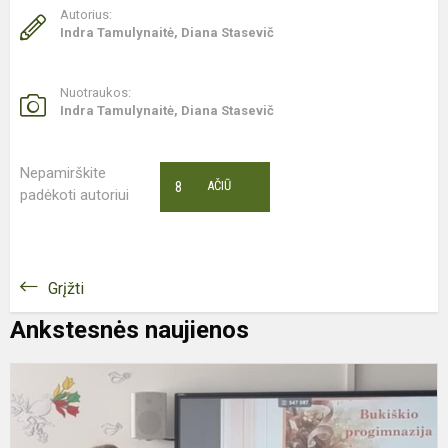
Autorius:
Indra Tamulynaitė, Diana Stasevič
Nuotraukos:
Indra Tamulynaitė, Diana Stasevič
Nepamirškite
8
AČIŪ
padėkoti autoriui
Grįžti
Ankstesnės naujienos
S
K
P