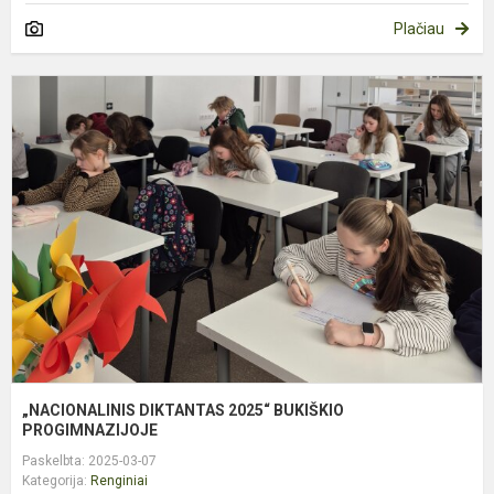
Plačiau
„
D
2
B
P
„NACIONALINIS DIKTANTAS 2025“ BUKIŠKIO
PROGIMNAZIJOJE
Paskelbta: 2025-03-07
Kategorija:
Renginiai