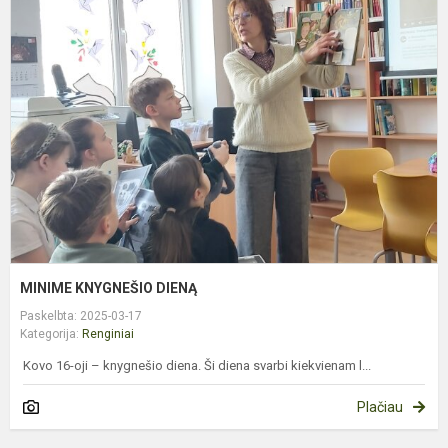
K
D
MINIME KNYGNEŠIO DIENĄ
Paskelbta: 2025-03-17
Kategorija:
Renginiai
Kovo 16-oji – knygnešio diena. Ši diena svarbi kiekvienam l...
Plačiau