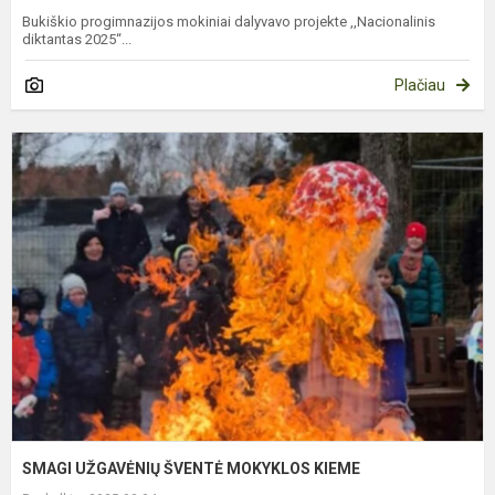
Bukiškio progimnazijos mokiniai dalyvavo projekte ,,Nacionalinis
diktantas 2025“...
Plačiau
S
U
Š
M
K
SMAGI UŽGAVĖNIŲ ŠVENTĖ MOKYKLOS KIEME