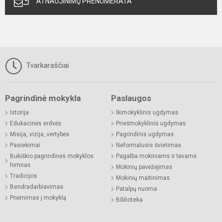
ATNAUJINIMŲ PRENUMERATA
Tvarkaraščiai
Pagrindinė mokykla
Paslaugos
Istorija
Ikimokyklinis ugdymas
Edukacinės erdvės
Priešmokyklinis ugdymas
Misija, vizija, vertybės
Pagrindinis ugdymas
Pasiekimai
Neformalusis švietimas
Bukiškio pagrindinės mokyklos
Pagalba mokiniams ir tėvams
himnas
Mokinių pavėžėjimas
Tradicijos
Mokinių maitinimas
Bendradarbiavimas
Patalpų nuoma
Priėmimas į mokyklą
Biblioteka