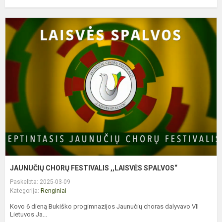
J
C
F
,
S
JAUNUČIŲ CHORŲ FESTIVALIS ,,LAISVĖS SPALVOS“
Paskelbta: 2025-03-09
Kategorija:
Renginiai
Kovo 6 dieną Bukiško progimnazijos Jaunučių choras dalyvavo VII
Lietuvos Ja...