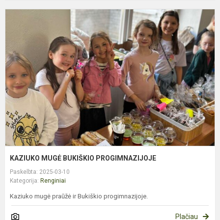
K
M
B
P
KAZIUKO MUGĖ BUKIŠKIO PROGIMNAZIJOJE
Paskelbta: 2025-03-10
Kategorija:
Renginiai
Kaziuko mugė praūžė ir Bukiškio progimnazijoje.
Plačiau