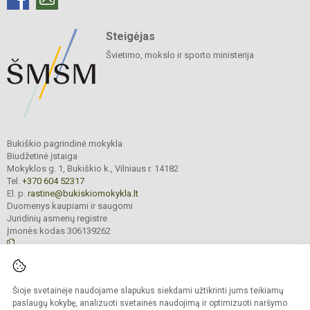
Steigėjas
Švietimo, mokslo ir sporto ministerija
Bukiškio pagrindinė mokykla
Biudžetinė įstaiga
Mokyklos g. 1, Bukiškio k., Vilniaus r. 14182
Tel.
+370 604 52317
El. p.
rastine@bukiskiomokykla.lt
Duomenys kaupiami ir saugomi
Juridinių asmenų registre
Įmonės kodas 306139262
© 2023. Bukiškio pagrindinė mokykla. Visos teisės saugomos.
Šioje svetainėje naudojame slapukus siekdami užtikrinti jums teikiamų
Kopijuoti turinį be raštiško Bukiškio pagrindinės mokyklos administracijos
sutikimo griežtai draudžiama.
paslaugų kokybę, analizuoti svetainės naudojimą ir optimizuoti naršymo