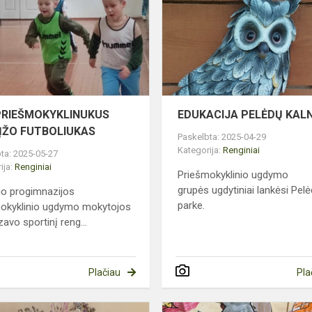
SUGRĮŽO
FUTBOLIUKAS
ZIJOJE
PRIEŠMOKYKLINUKUS
EDUKACIJA PELĖDŲ KAL
ĮŽO FUTBOLIUKAS
Paskelbta: 2025-04-29
Kategorija:
Renginiai
ta: 2025-05-27
ija:
Renginiai
Priešmokyklinio ugdymo
grupės ugdytiniai lankėsi Pel
io progimnazijos
parke.
okyklinio ugdymo mokytojos
zavo sportinį reng...
Plačiau
Pla
VELYKINĖS