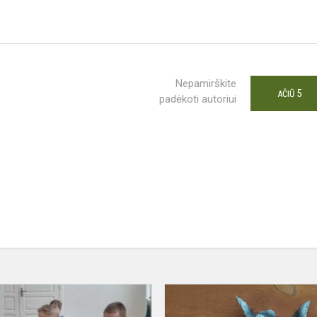
Nepamirškite
5
AČIŪ
padėkoti autoriui
PAS
PRIEŠMOKYKLINUKUS