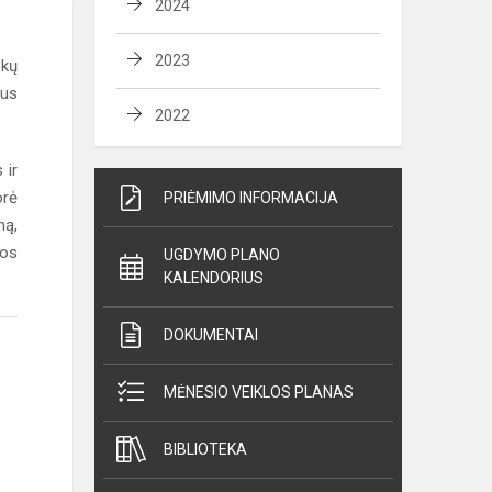
2024
2023
okų
ius
2022
 ir
orė
PRIĖMIMO INFORMACIJA
mą,
gos
UGDYMO PLANO
KALENDORIUS
DOKUMENTAI
MĖNESIO VEIKLOS PLANAS
BIBLIOTEKA