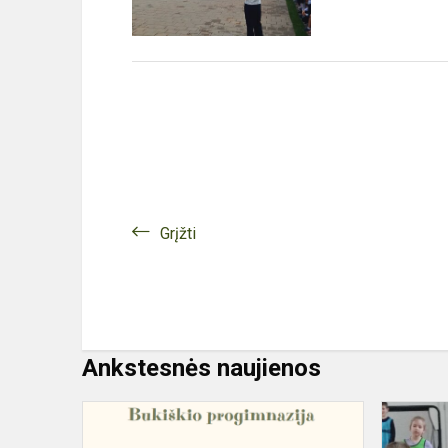
Grįžti
Ankstesnės naujienos
MOKSLO
METŲ