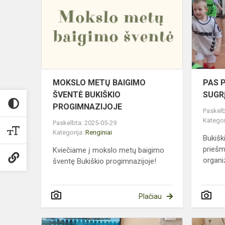
BAIGIMO
ŠVENTĖ
BUKIŠKIO
PROGIMNA
MOKSLO METŲ BAIGIMO
PAS 
ŠVENTĖ BUKIŠKIO
SUGR
PROGIMNAZIJOJE
Paskelb
Kategor
Paskelbta: 2025-05-29
Kategorija:
Renginiai
Bukišk
priešm
Kviečiame į mokslo metų baigimo
organi
šventę Bukiškio progimnazijoje!
Plačiau
VELYKINIS