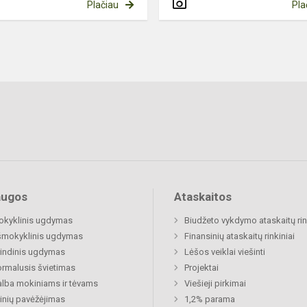
Plačiau
Pla
augos
Ataskaitos
okyklinis ugdymas
Biudžeto vykdymo ataskaitų rin
šmokyklinis ugdymas
Finansinių ataskaitų rinkiniai
indinis ugdymas
Lėšos veiklai viešinti
rmalusis švietimas
Projektai
lba mokiniams ir tėvams
Viešieji pirkimai
nių pavėžėjimas
1,2% parama