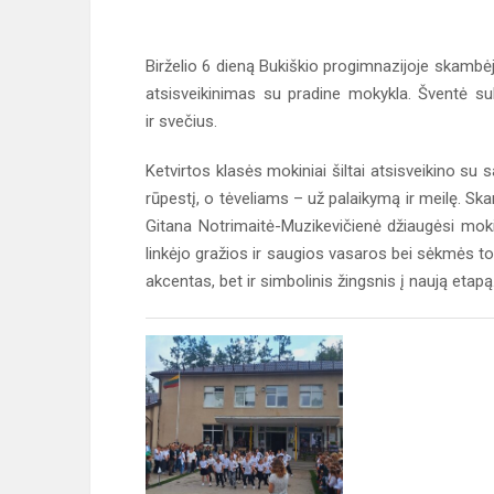
Birželio 6 dieną Bukiškio progimnazijoje skamb
atsisveikinimas su pradine mokykla. Šventė s
ir svečius.
Ketvirtos klasės mokiniai šiltai atsisveikino su 
rūpestį, o tėveliams – už palaikymą ir meilę. Ska
Gitana Notrimaitė-Muzikevičienė džiaugėsi mok
linkėjo gražios ir saugios vasaros bei sėkmės 
akcentas, bet ir simbolinis žingsnis į naują etapą