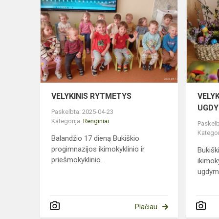
RYTMETYS
VELYKINIS RYTMETYS
VELY
UGDY
Paskelbta: 2025-04-23
Kategorija:
Renginiai
Paskelb
Kategor
Balandžio 17 dieną Bukiškio
progimnazijos ikimokyklinio ir
Bukišk
priešmokyklinio...
ikimoky
ugdymo
Plačiau