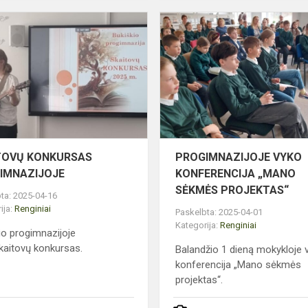
GI
SKAITOVŲ
KONKURSAS
PROGIMNAZIJOJE
TINIO
TOVŲ KONKURSAS
PROGIMNAZIJOJE VYKO
IMNAZIJOJE
KONFERENCIJA „MANO
SĖKMĖS PROJEKTAS“
ta: 2025-04-16
ija:
Renginiai
Paskelbta: 2025-04-01
Kategorija:
Renginiai
io progimnazijoje
kaitovų konkursas.
Balandžio 1 dieną mokykloje 
konferencija „Mano sėkmės
projektas“.