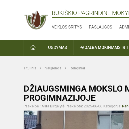
BUKIŠKIO PAGRINDINĖ MOK
VEIKLOS SRITYS
PASLAUGOS
ADMI
PRADŽIA
UGDYMAS
PAGALBA MOKINIAMS IR 
Titulinis
Naujienos
Renginiai
DŽIAUGSMINGA MOKSLO M
PROGIMNAZIJOJE
Paskelbė : Asta Birgelytė
Paskelbta: 2025-06-06
Kategorija:
Reng