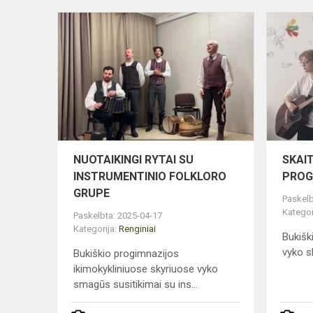
NUOTAIKIN
RYTAI
SU
INSTRUMEN
FOLKLORO
GRUPE
NUOTAIKINGI RYTAI SU
SKAI
INSTRUMENTINIO FOLKLORO
PROG
GRUPE
Paskelb
Kategor
Paskelbta: 2025-04-17
Kategorija:
Renginiai
Bukišk
vyko s
Bukiškio progimnazijos
ikimokykliniuose skyriuose vyko
smagūs susitikimai su ins...