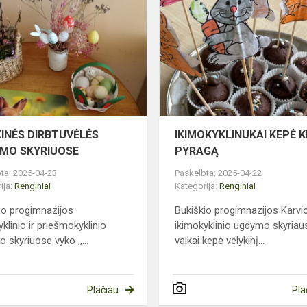
DIRBTUVĖLĖS
UGDYMO
SKYRIUOSE
KINĖS DIRBTUVĖLĖS
IKIMOKYKLINUKAI KEPĖ K
MO SKYRIUOSE
PYRAGĄ
ta: 2025-04-23
Paskelbta: 2025-04-22
ija:
Renginiai
Kategorija:
Renginiai
io progimnazijos
Bukiškio progimnazijos Karvi
klinio ir priešmokyklinio
ikimokyklinio ugdymo skyriau
 skyriuose vyko ,,...
vaikai kepė velykinį...
Plačiau
Pla