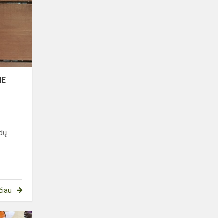
KALNE
NE
ėdų
čiau
IKIMOKYKLINUKAI