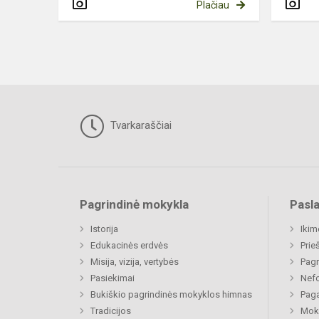
Plačiau
Tvarkaraščiai
Pagrindinė mokykla
Pasl
Istorija
Ikim
Edukacinės erdvės
Prie
Misija, vizija, vertybės
Pagr
Pasiekimai
Nefo
Bukiškio pagrindinės mokyklos himnas
Paga
Tradicijos
Moki