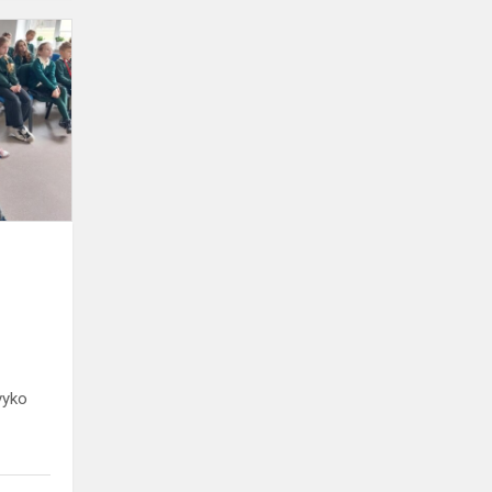
PROGIMNAZIJOJE
VYKO
KONFERENCIJA
„MANO
SĖKMĖS
PROJEKTAS“
vyko