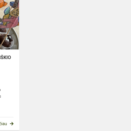
KEPĖ
KIŠKIO
PYRAGĄ
IŠKIO
o
s
čiau