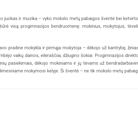
ėjo juokas ir muzika – vyko mokslo metų pabaigos šventė bei ketvirt
ubūrė visą progimnazijos bendruomenę: mokinius, mokytojus, tėvel
savo pradine mokykla ir pirmąja mokytoja – dėkojo už kantrybę, žinias
mbėjo vaikų dainos, eilėraščiai, džiugino šokiai. Progimnazijos direkt
inių pasiekimais, dėkojo mokiniams ir jų tėvams už bendradarbiavi
tolimesniame mokymosi kelyje. Ši šventė – ne tik mokslo metų pabai
.