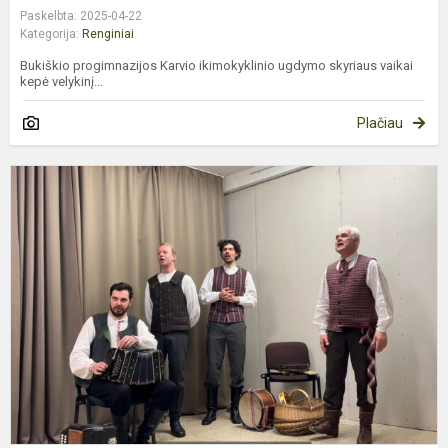
Paskelbta: 2025-04-22
Kategorija:
Renginiai
Bukiškio progimnazijos Karvio ikimokyklinio ugdymo skyriaus vaikai
kepė velykinį...
Plačiau
N
R
S
I
F
G