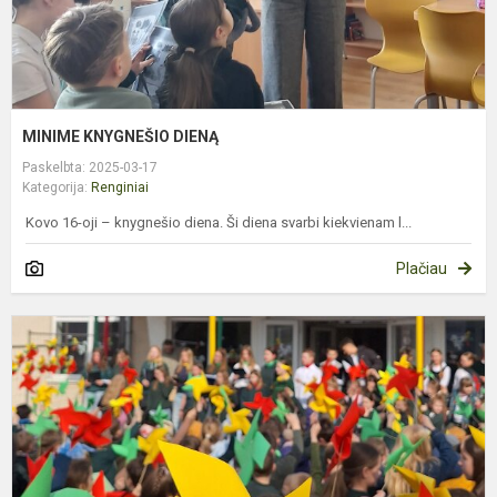
MINIME KNYGNEŠIO DIENĄ
Paskelbta: 2025-03-17
Kategorija:
Renginiai
Kovo 16-oji – knygnešio diena. Ši diena svarbi kiekvienam l...
Plačiau
K
1
O
M
B
P