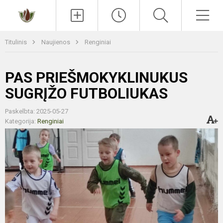
Paieška
Men
Titulinis
Naujienos
Renginiai
PAS PRIEŠMOKYKLINUKUS
SUGRĮŽO FUTBOLIUKAS
Paskelbta: 2025-05-27
Kategorija:
Renginiai