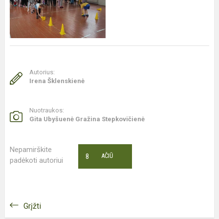
Autorius:
Irena Šklenskienė
Nuotraukos:
Gita Ubyšuenė Gražina Stepkovičienė
Nepamirškite
8
AČIŪ
padėkoti autoriui
Grįžti