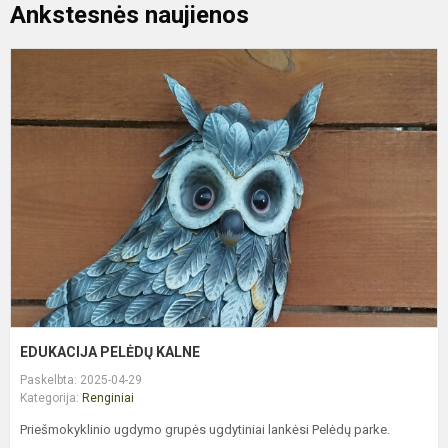
Ankstesnės naujienos
E
P
K
EDUKACIJA PELĖDŲ KALNE
Paskelbta: 2025-04-29
Kategorija:
Renginiai
Priešmokyklinio ugdymo grupės ugdytiniai lankėsi Pelėdų parke.