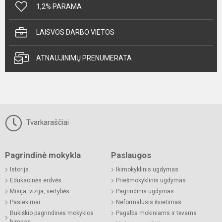
1,2% PARAMA
LAISVOS DARBO VIETOS
ATNAUJINIMŲ PRENUMERATA
Tvarkaraščiai
Pagrindinė mokykla
Paslaugos
Istorija
Ikimokyklinis ugdymas
Edukacinės erdvės
Priešmokyklinis ugdymas
Misija, vizija, vertybės
Pagrindinis ugdymas
Pasiekimai
Neformalusis švietimas
Bukiškio pagrindinės mokyklos
Pagalba mokiniams ir tėvams
himnas