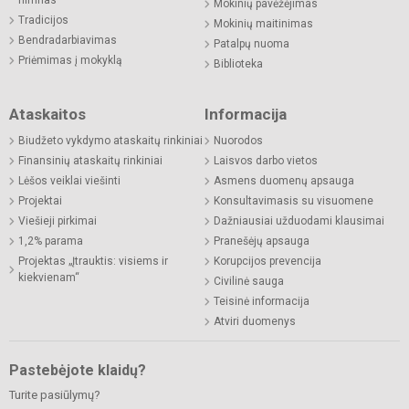
Mokinių pavėžėjimas
Tradicijos
Mokinių maitinimas
Bendradarbiavimas
Patalpų nuoma
Priėmimas į mokyklą
Biblioteka
Ataskaitos
Informacija
Biudžeto vykdymo ataskaitų rinkiniai
Nuorodos
Finansinių ataskaitų rinkiniai
Laisvos darbo vietos
Lėšos veiklai viešinti
Asmens duomenų apsauga
Projektai
Konsultavimasis su visuomene
Viešieji pirkimai
Dažniausiai užduodami klausimai
1,2% parama
Pranešėjų apsauga
Projektas „Įtrauktis: visiems ir
Korupcijos prevencija
kiekvienam“
Civilinė sauga
Teisinė informacija
Atviri duomenys
Pastebėjote klaidų?
Turite pasiūlymų?