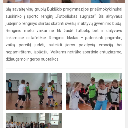
Šią savaitę visų grupių Bukiškio progimnazijos priešmokyklinukai
susirinko į sporto renginį „Futboliukas sugrįžta“. Šis aktyvaus
judėjimo renginys skirtas skatinti sveiką ir aktyvų gyvenimo būdą.
Renginio metu vaikai ne tik žaidė futbolą, bet ir dalyvavo
linksmose estafetėse. Renginio tikslas – patenkinti prigimtinį
vaikų poreikį judėti, suteikti jiems pozityvių emocijų bei
nepamirštamų įspūdžių. Vaikams netrūko sportinio entuziazmo,
džiaugsmo ir geros nuotaikos.