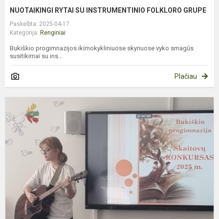
NUOTAIKINGI RYTAI SU INSTRUMENTINIO FOLKLORO GRUPE
Paskelbta: 2025-04-17
Kategorija:
Renginiai
Bukiškio progimnazijos ikimokykliniuose skyriuose vyko smagūs
susitikimai su ins...
Plačiau
S
K
P