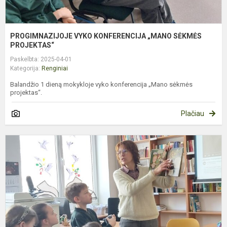
PROGIMNAZIJOJE VYKO KONFERENCIJA „MANO SĖKMĖS
PROJEKTAS“
Paskelbta: 2025-04-01
Kategorija:
Renginiai
Balandžio 1 dieną mokykloje vyko konferencija „Mano sėkmės
projektas“.
Plačiau
M
K
D