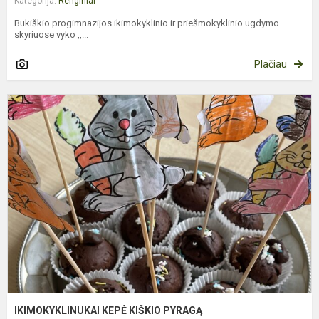
Kategorija:
Renginiai
Bukiškio progimnazijos ikimokyklinio ir priešmokyklinio ugdymo
skyriuose vyko ,,...
Plačiau
I
K
K
P
IKIMOKYKLINUKAI KEPĖ KIŠKIO PYRAGĄ