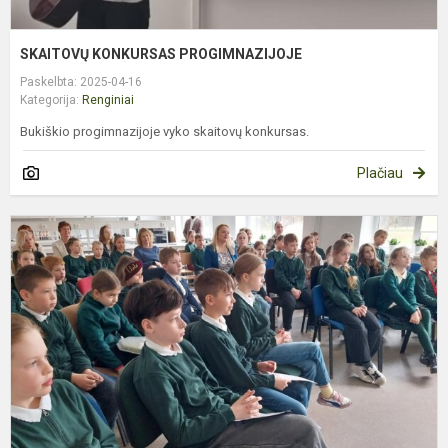
SKAITOVŲ KONKURSAS PROGIMNAZIJOJE
Paskelbta: 2025-04-16
Kategorija:
Renginiai
Bukiškio progimnazijoje vyko skaitovų konkursas.
Plačiau
P
V
K
„
S
P