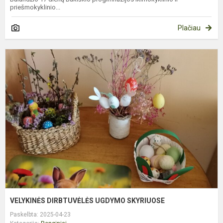
priešmokyklinio...
Plačiau
V
D
U
S
VELYKINĖS DIRBTUVĖLĖS UGDYMO SKYRIUOSE
Paskelbta: 2025-04-23