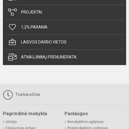
PROJEKTAI
1,2% PARAMA
LAISVOS DARBO VIETOS
ATNAUJINIMŲ PRENUMERATA
Tvarkaraščiai
Pagrindinė mokykla
Paslaugos
Istorija
Ikimokyklinis ugdymas
Edukacinės erdvės
Priešmokyklinis ugdymas