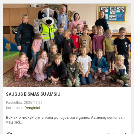
S
E
S
A
SAUGUS EISMAS SU AMSIU
Paskelbta: 2025-11-09
Kategorija:
Renginiai
Bukiškio mokykloje lankėsi policijos pareigūnės, Avižienių seniūnas ir
visų biči...