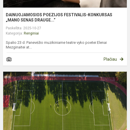
DAINUOJAMOSIOS POEZIJOS FESTIVALIS-KONKURSAS
„MANO SENAS DRAUGE...“
Paskelbta: 2025-10-27
Kategorija:
Renginiai
Spalio 23 d. Panevėžio muzikiniame teatre vyko poetei Elenai
Mezginaitei at...
Plačiau
A
A
B
P
M
S