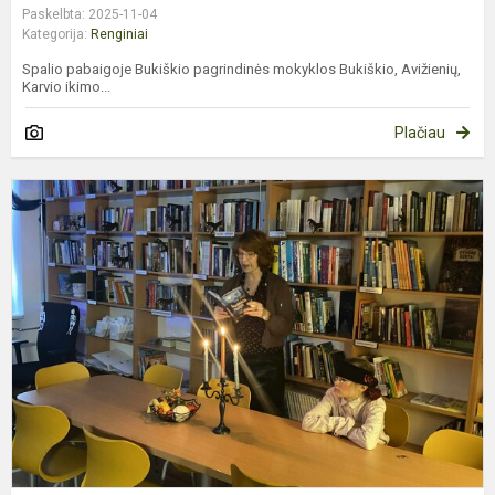
Paskelbta: 2025-11-04
Kategorija:
Renginiai
Spalio pabaigoje Bukiškio pagrindinės mokyklos Bukiškio, Avižienių,
Karvio ikimo...
Plačiau
Š
I
B