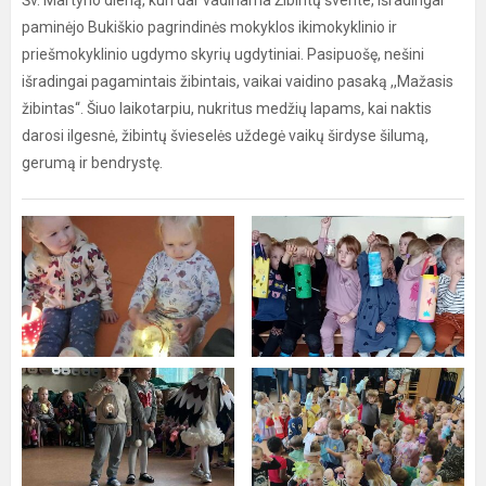
Šv. Martyno dieną, kuri dar vadinama Žibintų švente, išradingai
paminėjo Bukiškio pagrindinės mokyklos ikimokyklinio ir
priešmokyklinio ugdymo skyrių ugdytiniai. Pasipuošę, nešini
išradingai pagamintais žibintais, vaikai vaidino pasaką ,,Mažasis
žibintas“. Šiuo laikotarpiu, nukritus medžių lapams, kai naktis
darosi ilgesnė, žibintų švieselės uždegė vaikų širdyse šilumą,
gerumą ir bendrystę.