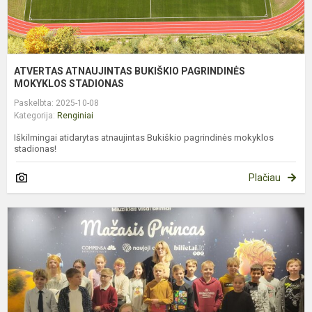
ATVERTAS ATNAUJINTAS BUKIŠKIO PAGRINDINĖS
MOKYKLOS STADIONAS
Paskelbta: 2025-10-08
Kategorija:
Renginiai
Iškilmingai atidarytas atnaujintas Bukiškio pagrindinės mokyklos
stadionas!
Plačiau
4
K
Š
V
S
M