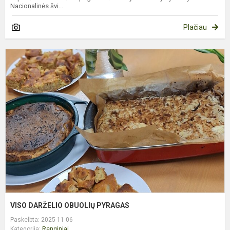
Nacionalinės švi...
Plačiau
V
D
O
P
VISO DARŽELIO OBUOLIŲ PYRAGAS
Paskelbta: 2025-11-06
Kategorija:
Renginiai