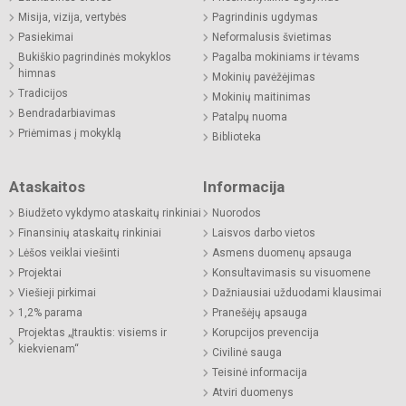
Misija, vizija, vertybės
Pagrindinis ugdymas
Pasiekimai
Neformalusis švietimas
Bukiškio pagrindinės mokyklos
Pagalba mokiniams ir tėvams
himnas
Mokinių pavėžėjimas
Tradicijos
Mokinių maitinimas
Bendradarbiavimas
Patalpų nuoma
Priėmimas į mokyklą
Biblioteka
Ataskaitos
Informacija
Biudžeto vykdymo ataskaitų rinkiniai
Nuorodos
Finansinių ataskaitų rinkiniai
Laisvos darbo vietos
Lėšos veiklai viešinti
Asmens duomenų apsauga
Projektai
Konsultavimasis su visuomene
Viešieji pirkimai
Dažniausiai užduodami klausimai
1,2% parama
Pranešėjų apsauga
Projektas „Įtrauktis: visiems ir
Korupcijos prevencija
kiekvienam“
Civilinė sauga
Teisinė informacija
Atviri duomenys