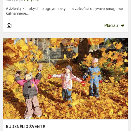
Avižienių ikimokyklinio ugdymo skyriaus vaikučiai dalyvavo smagiose
kulinarinėse...
Plačiau
R
Š
RUDENĖLIO ŠVENTĖ