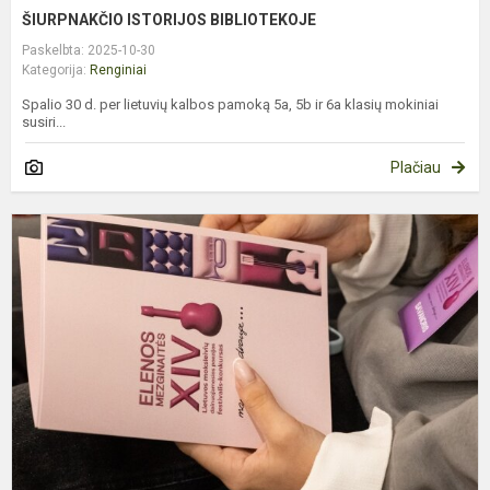
ŠIURPNAKČIO ISTORIJOS BIBLIOTEKOJE
Paskelbta: 2025-10-30
Kategorija:
Renginiai
Spalio 30 d. per lietuvių kalbos pamoką 5a, 5b ir 6a klasių mokiniai
susiri...
Plačiau
D
P
F
K
„
S
D