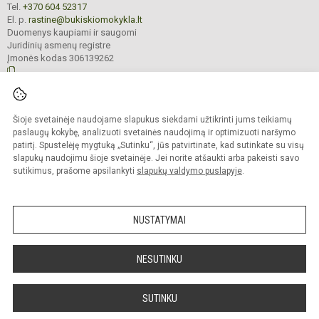
Tel.
+370 604 52317
El. p.
rastine@bukiskiomokykla.lt
Duomenys kaupiami ir saugomi
Juridinių asmenų registre
Įmonės kodas 306139262
© 2023. Bukiškio pagrindinė mokykla. Visos teisės saugomos.
Šioje svetainėje naudojame slapukus siekdami užtikrinti jums teikiamų
Kopijuoti turinį be raštiško Bukiškio pagrindinės mokyklos administracijos
sutikimo griežtai draudžiama.
paslaugų kokybę, analizuoti svetainės naudojimą ir optimizuoti naršymo
patirtį. Spustelėję mygtuką „Sutinku“, jūs patvirtinate, kad sutinkate su visų
Prieinamumo paraiška
Slapukų valdymas
slapukų naudojimu šioje svetainėje. Jei norite atšaukti arba pakeisti savo
sutikimus, prašome apsilankyti
slapukų valdymo puslapyje
.
Sumanus būdas atnaujinti
mokyklos interneto
svetainę
NUSTATYMAI
NESUTINKU
SUTINKU