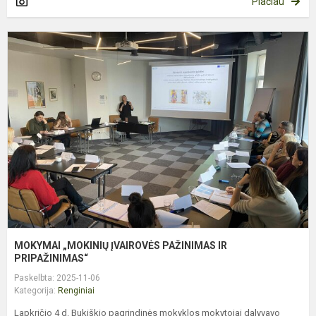
Plačiau
M
„
Į
P
I
P
MOKYMAI „MOKINIŲ ĮVAIROVĖS PAŽINIMAS IR
PRIPAŽINIMAS“
Paskelbta: 2025-11-06
Kategorija:
Renginiai
Lapkričio 4 d. Bukiškio pagrindinės mokyklos mokytojai dalyvavo