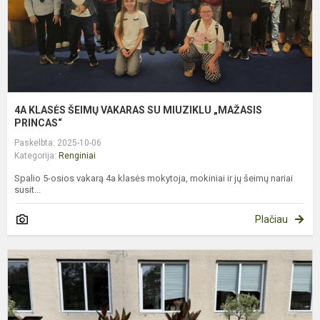
„
P
4A KLASĖS ŠEIMŲ VAKARAS SU MIUZIKLU „MAŽASIS
PRINCAS“
Paskelbta: 2025-10-06
Kategorija:
Renginiai
Spalio 5-osios vakarą 4a klasės mokytoja, mokiniai ir jų šeimų nariai
susit...
Plačiau
Š
S
Š