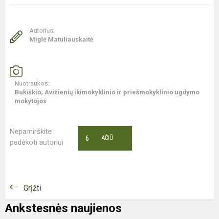
Autorius:
Miglė Matuliauskaitė
Nuotraukos:
Bukiškio, Avižienių ikimokyklinio ir priešmokyklinio ugdymo
mokytojos
Nepamirškite
6
AČIŪ
padėkoti autoriui
Grįžti
Ankstesnės naujienos