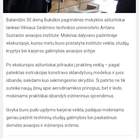
Balandžio 30 dieną Bukiškio pagrindinės mokyklos aštuntokai
lankėsi Vilniaus Gedimino technikos universiteto Antano
Gustaičio aviacijos institute. Mokiniai dalyvavo pažintinėje
ekskursijoje, kurios metu buvo pristatyta instituto veikla, studijų
kryptys bei karjeros galimybės aviacijos srityje.
Po ekskursijos aštuntokai įsitraukė į praktinę veiklą – pagal
pateiktas instrukcijas konstravo sklandytuvų modelius ir juos
išbandė, siekdami kuo sėkmingesnio skrydžio. Ši patirtis ne tik
suteikė naujų žinių apie aerodinamikos principus, bet ir leido
mokiniams praktiškai išbandyti inžinerinius sprendimus.
Išvyka buvo puiki ugdymo karjerai veikla, padėjusi mokiniams
geriau pažinti techninių studijų galimybes bei paskatinusi
domėtis aviacijos ir inžinerijos sritimis.