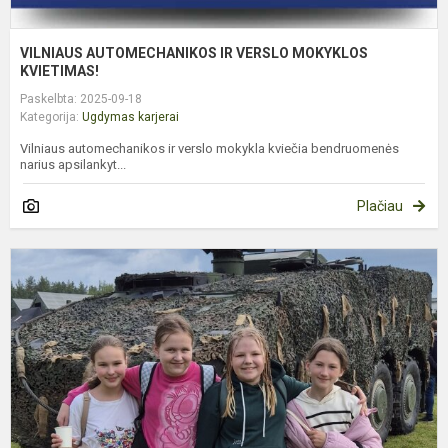
VILNIAUS AUTOMECHANIKOS IR VERSLO MOKYKLOS
KVIETIMAS!
Paskelbta: 2025-09-18
Kategorija:
Ugdymas karjerai
Vilniaus automechanikos ir verslo mokykla kviečia bendruomenės
narius apsilankyt...
Plačiau
P
V
I
„
–
P
P