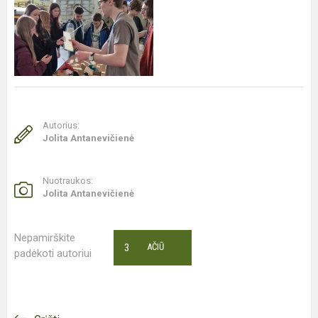
Autorius:
Jolita Antanevičienė
Nuotraukos:
Jolita Antanevičienė
Nepamirškite
3
AČIŪ
padėkoti autoriui