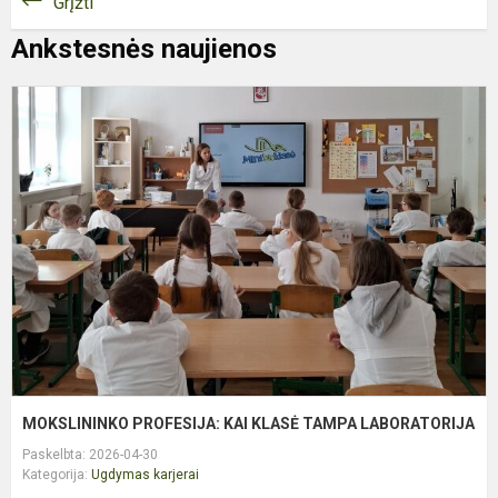
Grįžti
Ankstesnės naujienos
M
P
K
K
T
L
MOKSLININKO PROFESIJA: KAI KLASĖ TAMPA LABORATORIJA
Paskelbta: 2026-04-30
Kategorija:
Ugdymas karjerai