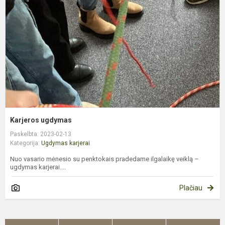
Karjeros ugdymas
Paskelbta: 2023-02-13
Kategorija:
Ugdymas karjerai
Nuo vasario mėnesio su penktokais pradedame ilgalaikę veiklą –
ugdymas karjerai....
Plačiau