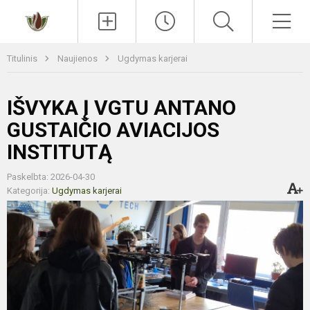
Paieška
Men
Titulinis
Naujienos
Ugdymas karjerai
IŠVYKA Į VGTU ANTANO
GUSTAIČIO AVIACIJOS
INSTITUTĄ
Paskelbta: 2026-04-30
Kategorija:
Ugdymas karjerai