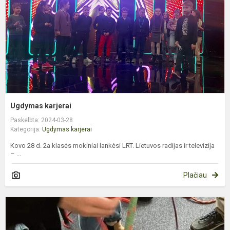
Ugdymas karjerai
Paskelbta: 2024-03-28
Kategorija:
Ugdymas karjerai
Kovo 28 d. 2a klasės mokiniai lankėsi LRT. Lietuvos radijas ir televizija
– ...
Plačiau
K
u