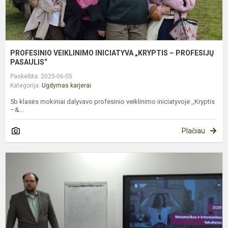
PROFESINIO VEIKLINIMO INICIATYVA „KRYPTIS – PROFESIJŲ
PASAULIS“
Paskelbta: 2025-06-05
Kategorija:
Ugdymas karjerai
5b klasės mokiniai dalyvavo profesinio veiklinimo iniciatyvoje ,,Kryptis
–&...
Plačiau
P
a
p
s
u
d