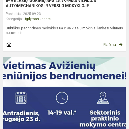
8–9 KLASIŲ MOKINIŲ APSILANKYMAS VILNIAUS
AUTOMECHANIKOS IR VERSLO MOKYKLOJE
Paskelbta: 2025-09-23
Kategorija:
Ugdymas karjerai
Bukiškio pagrindinės mokyklos 8a ir 9a klasių mokiniai lankėsi Vilniaus
automech...
Plačiau
V
A
I
V
M
K