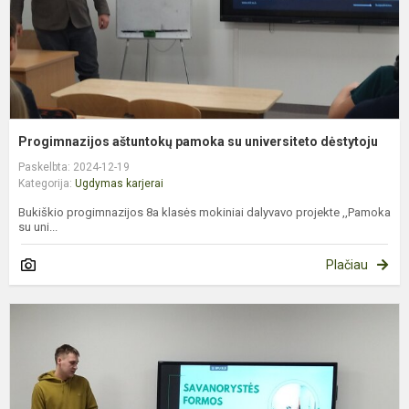
Progimnazijos aštuntokų pamoka su universiteto dėstytoju
Paskelbta: 2024-12-19
Kategorija:
Ugdymas karjerai
Bukiškio progimnazijos 8a klasės mokiniai dalyvavo projekte ,,Pamoka
su uni...
Plačiau
P
a
s