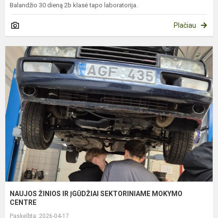
Balandžio 30 dieną 2b klasė tapo laboratorija.
Plačiau
N
Ž
I
Į
S
C
NAUJOS ŽINIOS IR ĮGŪDŽIAI SEKTORINIAME MOKYMO
CENTRE
Paskelbta: 2026-04-17