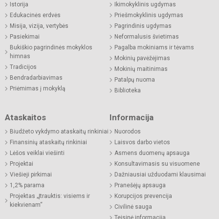
Istorija
Ikimokyklinis ugdymas
Edukacinės erdvės
Priešmokyklinis ugdymas
Misija, vizija, vertybės
Pagrindinis ugdymas
Pasiekimai
Neformalusis švietimas
Bukiškio pagrindinės mokyklos
Pagalba mokiniams ir tėvams
himnas
Mokinių pavėžėjimas
Tradicijos
Mokinių maitinimas
Bendradarbiavimas
Patalpų nuoma
Priėmimas į mokyklą
Biblioteka
Ataskaitos
Informacija
Biudžeto vykdymo ataskaitų rinkiniai
Nuorodos
Finansinių ataskaitų rinkiniai
Laisvos darbo vietos
Lėšos veiklai viešinti
Asmens duomenų apsauga
Projektai
Konsultavimasis su visuomene
Viešieji pirkimai
Dažniausiai užduodami klausimai
1,2% parama
Pranešėjų apsauga
Projektas „Įtrauktis: visiems ir
Korupcijos prevencija
kiekvienam“
Civilinė sauga
Teisinė informacija