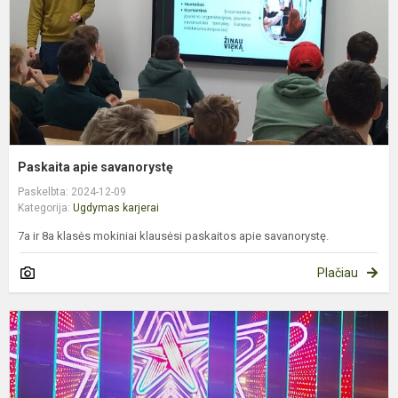
Paskaita apie savanorystę
Paskelbta: 2024-12-09
Kategorija:
Ugdymas karjerai
7a ir 8a klasės mokiniai klausėsi paskaitos apie savanorystę.
Plačiau
U
k