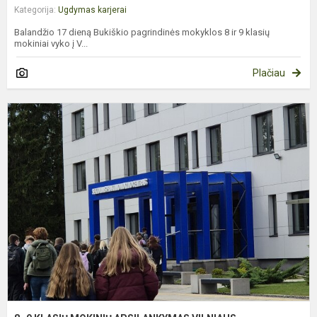
Kategorija:
Ugdymas karjerai
Balandžio 17 dieną Bukiškio pagrindinės mokyklos 8 ir 9 klasių
mokiniai vyko į V...
Plačiau
8
9
K
M
A
V
A
IR