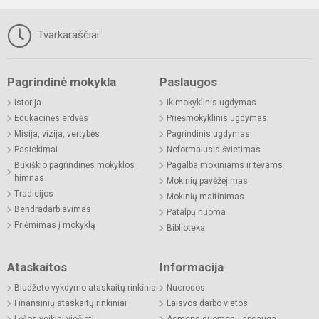
Tvarkaraščiai
Pagrindinė mokykla
Paslaugos
Istorija
Ikimokyklinis ugdymas
Edukacinės erdvės
Priešmokyklinis ugdymas
Misija, vizija, vertybės
Pagrindinis ugdymas
Pasiekimai
Neformalusis švietimas
Bukiškio pagrindinės mokyklos
Pagalba mokiniams ir tėvams
himnas
Mokinių pavėžėjimas
Tradicijos
Mokinių maitinimas
Bendradarbiavimas
Patalpų nuoma
Priėmimas į mokyklą
Biblioteka
Ataskaitos
Informacija
Biudžeto vykdymo ataskaitų rinkiniai
Nuorodos
Finansinių ataskaitų rinkiniai
Laisvos darbo vietos