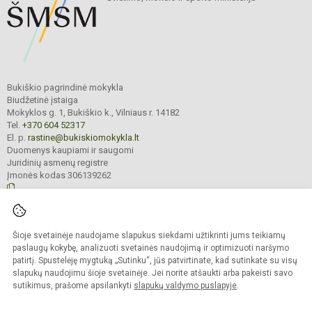
Bukiškio pagrindinė mokykla
Biudžetinė įstaiga
Mokyklos g. 1, Bukiškio k., Vilniaus r. 14182
Tel.
+370 604 52317
El. p.
rastine@bukiskiomokykla.lt
Duomenys kaupiami ir saugomi
Juridinių asmenų registre
Įmonės kodas 306139262
© 2023. Bukiškio pagrindinė mokykla. Visos teisės saugomos.
Šioje svetainėje naudojame slapukus siekdami užtikrinti jums teikiamų
Kopijuoti turinį be raštiško Bukiškio pagrindinės mokyklos administracijos
sutikimo griežtai draudžiama.
paslaugų kokybę, analizuoti svetainės naudojimą ir optimizuoti naršymo
patirtį. Spustelėję mygtuką „Sutinku“, jūs patvirtinate, kad sutinkate su visų
Prieinamumo paraiška
Slapukų valdymas
slapukų naudojimu šioje svetainėje. Jei norite atšaukti arba pakeisti savo
sutikimus, prašome apsilankyti
slapukų valdymo puslapyje
.
Sumanus būdas atnaujinti
mokyklos interneto
svetainę