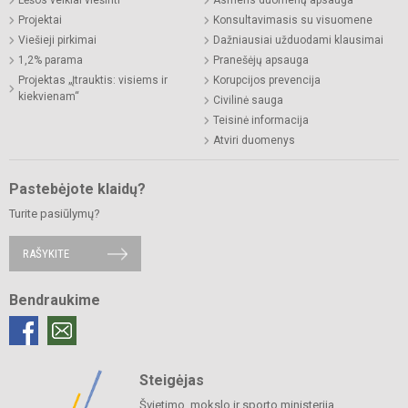
Lėšos veiklai viešinti
Asmens duomenų apsauga
Projektai
Konsultavimasis su visuomene
Viešieji pirkimai
Dažniausiai užduodami klausimai
1,2% parama
Pranešėjų apsauga
Projektas „Įtrauktis: visiems ir
Korupcijos prevencija
kiekvienam“
Civilinė sauga
Teisinė informacija
Atviri duomenys
Pastebėjote klaidų?
Turite pasiūlymų?
RAŠYKITE
Bendraukime
Steigėjas
Švietimo, mokslo ir sporto ministerija