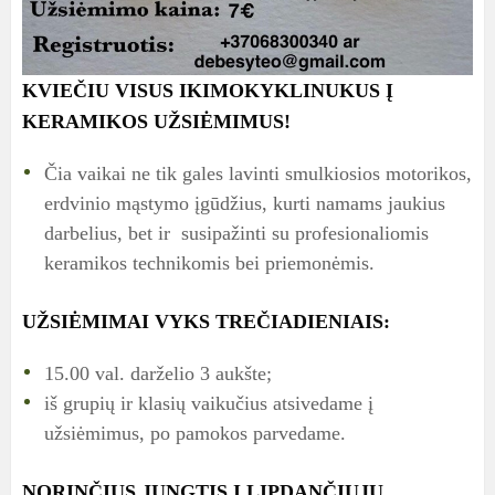
KVIEČIU VISUS IKIMOKYKLINUKUS Į
KERAMIKOS UŽSIĖMIMUS!
Čia vaikai ne tik gales lavinti smulkiosios motorikos,
erdvinio mąstymo įgūdžius, kurti namams jaukius
darbelius, bet ir susipažinti su profesionaliomis
keramikos technikomis bei priemonėmis.
UŽSIĖMIMAI VYKS TREČIADIENIAIS:
15.00 val. darželio 3 aukšte;
iš grupių ir klasių vaikučius atsivedame į
užsiėmimus, po pamokos parvedame.
NORINČIUS JUNGTIS Į LIPDANČIŲJŲ