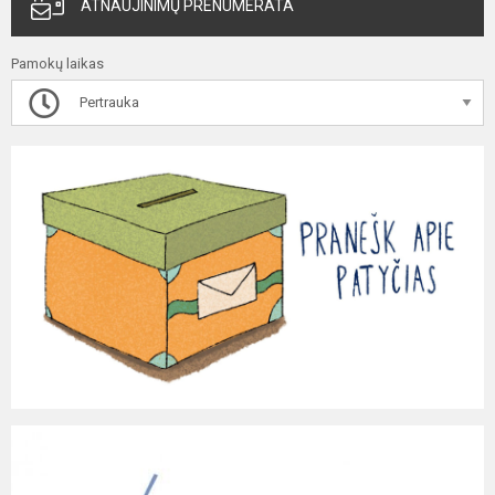
ATNAUJINIMŲ PRENUMERATA
Pamokų laikas
Pertrauka