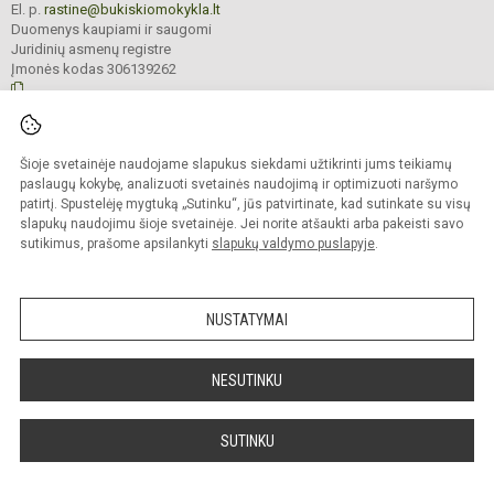
El. p.
rastine@bukiskiomokykla.lt
Duomenys kaupiami ir saugomi
Juridinių asmenų registre
Įmonės kodas 306139262
© 2023. Bukiškio pagrindinė mokykla. Visos teisės saugomos.
Šioje svetainėje naudojame slapukus siekdami užtikrinti jums teikiamų
Kopijuoti turinį be raštiško Bukiškio pagrindinės mokyklos administracijos
sutikimo griežtai draudžiama.
paslaugų kokybę, analizuoti svetainės naudojimą ir optimizuoti naršymo
patirtį. Spustelėję mygtuką „Sutinku“, jūs patvirtinate, kad sutinkate su visų
Prieinamumo paraiška
Slapukų valdymas
slapukų naudojimu šioje svetainėje. Jei norite atšaukti arba pakeisti savo
sutikimus, prašome apsilankyti
slapukų valdymo puslapyje
.
Sumanus būdas atnaujinti
mokyklos interneto
svetainę
NUSTATYMAI
NESUTINKU
SUTINKU