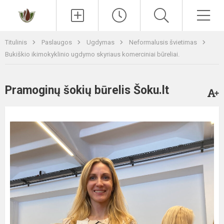
Paieška
Men
Titulinis
Paslaugos
Ugdymas
Neformalusis švietimas
Bukiškio ikimokyklinio ugdymo skyriaus komerciniai būreliai.
Pramoginų šokių būrelis Šoku.lt