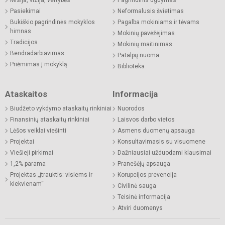
Pasiekimai
Neformalusis švietimas
Bukiškio pagrindinės mokyklos
Pagalba mokiniams ir tėvams
himnas
Mokinių pavėžėjimas
Tradicijos
Mokinių maitinimas
Bendradarbiavimas
Patalpų nuoma
Priėmimas į mokyklą
Biblioteka
Ataskaitos
Informacija
Biudžeto vykdymo ataskaitų rinkiniai
Nuorodos
Finansinių ataskaitų rinkiniai
Laisvos darbo vietos
Lėšos veiklai viešinti
Asmens duomenų apsauga
Projektai
Konsultavimasis su visuomene
Viešieji pirkimai
Dažniausiai užduodami klausimai
1,2% parama
Pranešėjų apsauga
Projektas „Įtrauktis: visiems ir
Korupcijos prevencija
kiekvienam“
Civilinė sauga
Teisinė informacija
Atviri duomenys