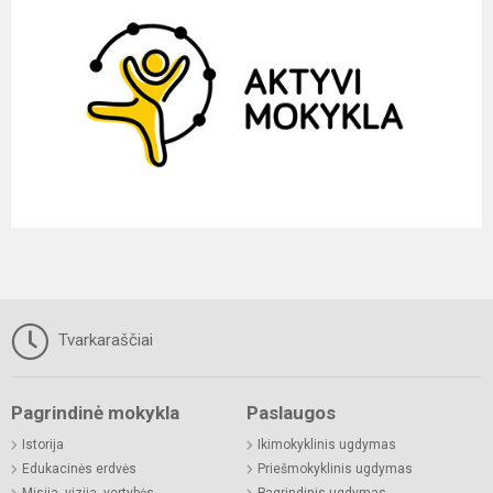
Tvarkaraščiai
Pagrindinė mokykla
Paslaugos
Istorija
Ikimokyklinis ugdymas
Edukacinės erdvės
Priešmokyklinis ugdymas
Misija, vizija, vertybės
Pagrindinis ugdymas