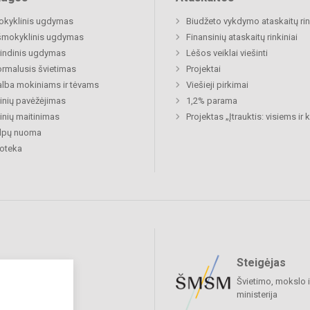
okyklinis ugdymas
Biudžeto vykdymo ataskaitų rin
šmokyklinis ugdymas
Finansinių ataskaitų rinkiniai
indinis ugdymas
Lėšos veiklai viešinti
rmalusis švietimas
Projektai
lba mokiniams ir tėvams
Viešieji pirkimai
nių pavėžėjimas
1,2% parama
nių maitinimas
Projektas „Įtrauktis: visiems ir
alpų nuoma
ioteka
Steigėjas
raukime
Švietimo, mokslo i
ministerija