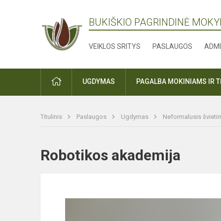
BUKIŠKIO PAGRINDINĖ MOK
VEIKLOS SRITYS
PASLAUGOS
ADMI
PRADŽIA
UGDYMAS
PAGALBA MOKINIAMS IR 
Titulinis
Paslaugos
Ugdymas
Neformalusis šviet
Robotikos akademija