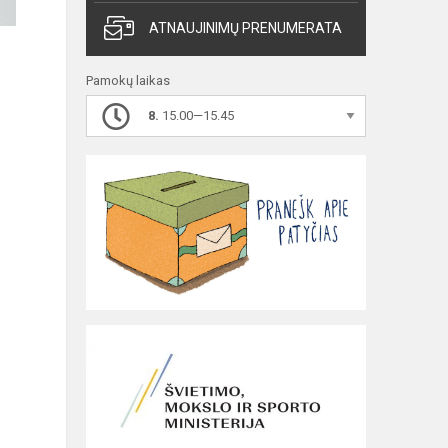
ATNAUJINIMŲ PRENUMERATA
Pamokų laikas
8.
15.00—15.45