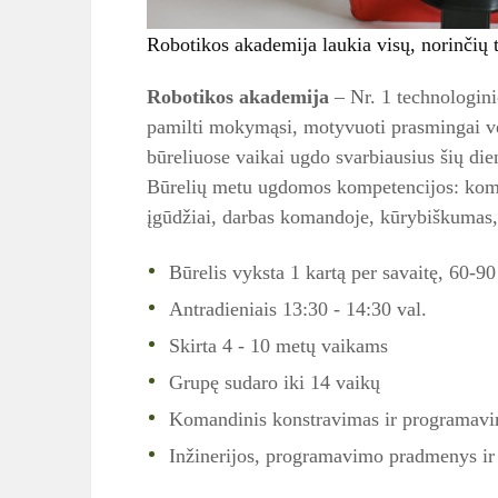
Robotikos akademija laukia visų, norinčių to
Robotikos akademija
– Nr. 1 technologini
pamilti mokymąsi, motyvuoti prasmingai ve
būreliuose vaikai ugdo svarbiausius šių die
Būrelių metu ugdomos kompetencijos: kompi
įgūdžiai, darbas komandoje, kūrybiškumas,
Būrelis vyksta 1 kartą per savaitę, 60-90
Antradieniais 13:30 - 14:30 val.
Skirta 4 - 10 metų vaikams
Grupę sudaro iki 14 vaikų
Komandinis konstravimas ir programav
Inžinerijos, programavimo pradmenys ir