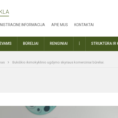
YKLA
NISTRACINĖ INFORMACIJA
APIE MUS
KONTAKTAI
DAUGIAU
TĖVAMS
BŪRELIAI
RENGINIAI
STRUKTŪRA IR 
imas
Bukiškio ikimokyklinio ugdymo skyriaus komerciniai būreliai.