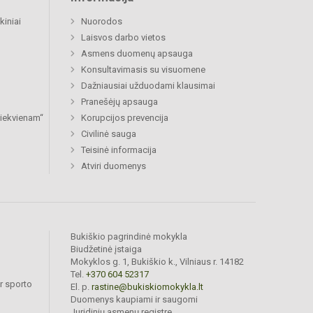
kiniai
Nuorodos
Laisvos darbo vietos
Asmens duomenų apsauga
Konsultavimasis su visuomene
Dažniausiai užduodami klausimai
Pranešėjų apsauga
 kiekvienam“
Korupcijos prevencija
Civilinė sauga
Teisinė informacija
Atviri duomenys
Bukiškio pagrindinė mokykla
Biudžetinė įstaiga
Mokyklos g. 1, Bukiškio k., Vilniaus r. 14182
Tel.
+370 604 52317
r sporto
El. p.
rastine@bukiskiomokykla.lt
Duomenys kaupiami ir saugomi
Juridinių asmenų registre