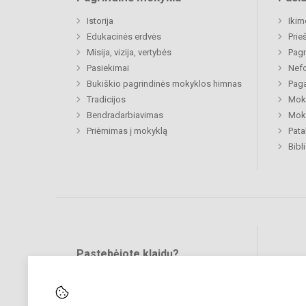
Istorija
Ikim
Edukacinės erdvės
Prie
Misija, vizija, vertybės
Pagr
Pasiekimai
Nefo
Bukiškio pagrindinės mokyklos himnas
Paga
Tradicijos
Moki
Bendradarbiavimas
Moki
Priėmimas į mokyklą
Pat
Bibl
Pastebėjote klaidų?
Bend
Turite pasiūlymų?
RAŠYKITE