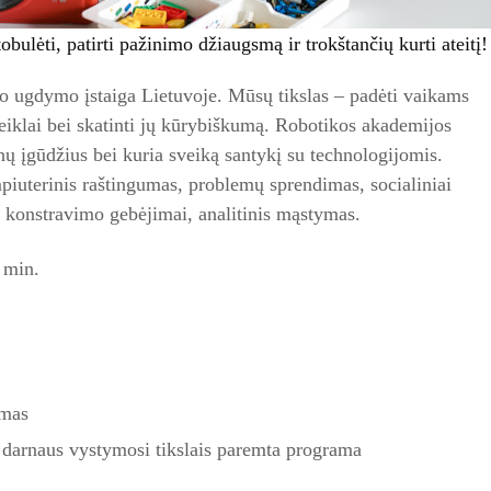
bulėti, patirti pažinimo džiaugsmą ir trokštančių kurti ateitį!
o ugdymo įstaiga Lietuvoje. Mūsų tikslas – padėti vaikams
iklai bei skatinti jų kūrybiškumą. Robotikos akademijos
nų įgūdžius bei kuria sveiką santykį su technologijomis.
uterinis raštingumas, problemų sprendimas, socialiniai
 konstravimo gebėjimai, analitinis mąstymas.
 min.
imas
 darnaus vystymosi tikslais paremta programa