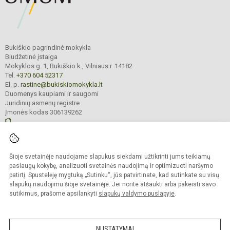
Bukiškio pagrindinė mokykla
Biudžetinė įstaiga
Mokyklos g. 1, Bukiškio k., Vilniaus r. 14182
Tel.
+370 604 52317
El. p.
rastine@bukiskiomokykla.lt
Duomenys kaupiami ir saugomi
Juridinių asmenų registre
Įmonės kodas 306139262
© 2023. Bukiškio pagrindinė mokykla. Visos teisės saugomos.
Šioje svetainėje naudojame slapukus siekdami užtikrinti jums teikiamų
Kopijuoti turinį be raštiško Bukiškio pagrindinės mokyklos administracijos
sutikimo griežtai draudžiama.
paslaugų kokybę, analizuoti svetainės naudojimą ir optimizuoti naršymo
patirtį. Spustelėję mygtuką „Sutinku“, jūs patvirtinate, kad sutinkate su visų
Prieinamumo paraiška
Slapukų valdymas
slapukų naudojimu šioje svetainėje. Jei norite atšaukti arba pakeisti savo
sutikimus, prašome apsilankyti
slapukų valdymo puslapyje
.
Sumanus būdas atnaujinti
mokyklos interneto
svetainę
NUSTATYMAI