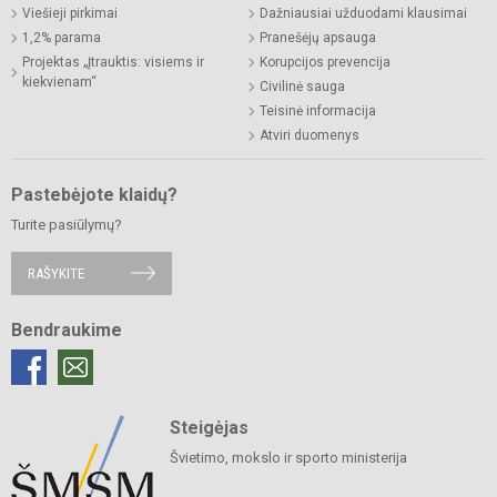
Viešieji pirkimai
Dažniausiai užduodami klausimai
1,2% parama
Pranešėjų apsauga
Projektas „Įtrauktis: visiems ir
Korupcijos prevencija
kiekvienam“
Civilinė sauga
Teisinė informacija
Atviri duomenys
Pastebėjote klaidų?
Turite pasiūlymų?
RAŠYKITE
Bendraukime
Steigėjas
Švietimo, mokslo ir sporto ministerija