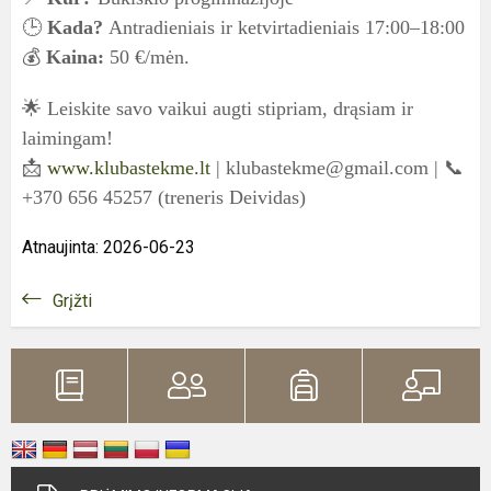
🕒
Kada?
Antradieniais ir ketvirtadieniais 17:00–18:00
💰
Kaina:
50 €/mėn.
🌟 Leiskite savo vaikui augti stipriam, drąsiam ir
laimingam!
📩
www.klubastekme.lt
| klubastekme@gmail.com | 📞
+370 656 45257 (treneris Deividas)
Atnaujinta: 2026-06-23
Grįžti