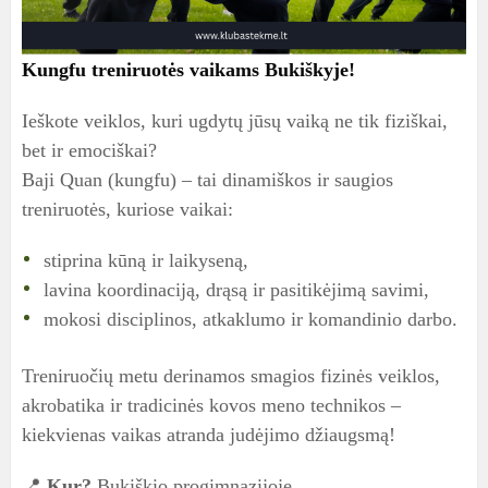
Kungfu treniruotės vaikams Bukiškyje!
Ieškote veiklos, kuri ugdytų jūsų vaiką ne tik fiziškai,
bet ir emociškai?
Baji Quan (kungfu) – tai dinamiškos ir saugios
treniruotės, kuriose vaikai:
stiprina kūną ir laikyseną,
lavina koordinaciją, drąsą ir pasitikėjimą savimi,
mokosi disciplinos, atkaklumo ir komandinio darbo.
Treniruočių metu derinamos smagios fizinės veiklos,
akrobatika ir tradicinės kovos meno technikos –
kiekvienas vaikas atranda judėjimo džiaugsmą!
📍
Kur?
Bukiškio progimnazijoje