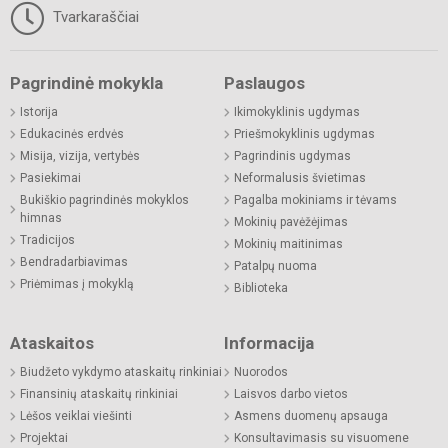
Tvarkaraščiai
Pagrindinė mokykla
Paslaugos
Istorija
Ikimokyklinis ugdymas
Edukacinės erdvės
Priešmokyklinis ugdymas
Misija, vizija, vertybės
Pagrindinis ugdymas
Pasiekimai
Neformalusis švietimas
Bukiškio pagrindinės mokyklos
Pagalba mokiniams ir tėvams
himnas
Mokinių pavėžėjimas
Tradicijos
Mokinių maitinimas
Bendradarbiavimas
Patalpų nuoma
Priėmimas į mokyklą
Biblioteka
Ataskaitos
Informacija
Biudžeto vykdymo ataskaitų rinkiniai
Nuorodos
Finansinių ataskaitų rinkiniai
Laisvos darbo vietos
Lėšos veiklai viešinti
Asmens duomenų apsauga
Projektai
Konsultavimasis su visuomene