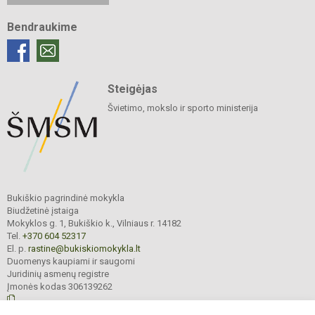
Bendraukime
Steigėjas
Švietimo, mokslo ir sporto ministerija
Bukiškio pagrindinė mokykla
Biudžetinė įstaiga
Mokyklos g. 1, Bukiškio k., Vilniaus r. 14182
Tel.
+370 604 52317
El. p.
rastine@bukiskiomokykla.lt
Duomenys kaupiami ir saugomi
Juridinių asmenų registre
Įmonės kodas 306139262