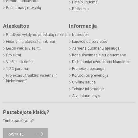
Bendradarbiavimas
Patalpų nuoma
Priėmimas į mokyklą
Biblioteka
Ataskaitos
Informacija
Biudžeto vykdymo ataskaitų rinkiniai
Nuorodos
Finansinių ataskaitų rinkiniai
Laisvos darbo vietos
Lėšos veiklai viešinti
Asmens duomenų apsauga
Projektai
Konsultavimasis su visuomene
Viešieji pirkimai
Dažniausiai užduodami klausimai
1,2% parama
Pranešėjų apsauga
Projektas „Įtrauktis: visiems ir
Korupcijos prevencija
kiekvienam“
Civilinė sauga
Teisinė informacija
Atviri duomenys
Pastebėjote klaidų?
Turite pasiūlymų?
RAŠYKITE