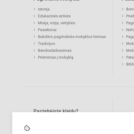
Istorija
Ikim
Edukacinės erdvės
Prie
Misija, vizija, vertybės
Pagr
Pasiekimai
Nefo
Bukiškio pagrindinės mokyklos himnas
Paga
Tradicijos
Moki
Bendradarbiavimas
Moki
Priėmimas į mokyklą
Pat
Bibl
Pastebėjote klaidų?
Bend
Turite pasiūlymų?
RAŠYKITE