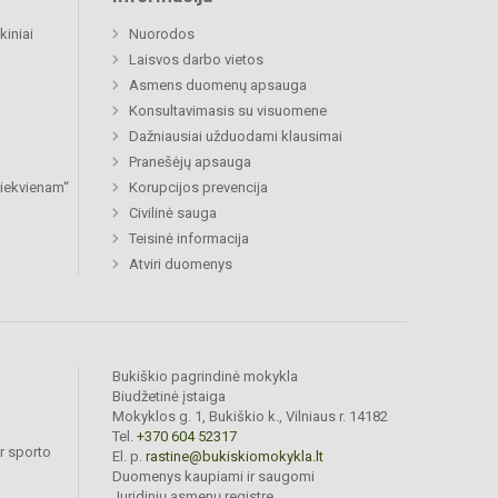
kiniai
Nuorodos
Laisvos darbo vietos
Asmens duomenų apsauga
Konsultavimasis su visuomene
Dažniausiai užduodami klausimai
Pranešėjų apsauga
 kiekvienam“
Korupcijos prevencija
Civilinė sauga
Teisinė informacija
Atviri duomenys
Bukiškio pagrindinė mokykla
Biudžetinė įstaiga
Mokyklos g. 1, Bukiškio k., Vilniaus r. 14182
Tel.
+370 604 52317
r sporto
El. p.
rastine@bukiskiomokykla.lt
Duomenys kaupiami ir saugomi
Juridinių asmenų registre