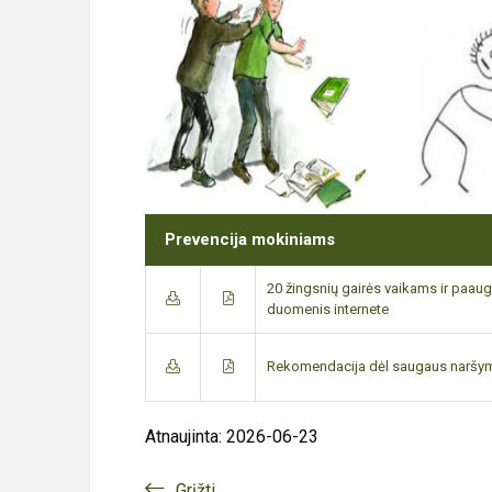
Prevencija mokiniams
20 žingsnių gairės vaikams ir paau
duomenis internete
Rekomendacija dėl saugaus naršym
Atnaujinta: 2026-06-23
Grįžti