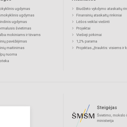
okyklinis ugdymas
Biudžeto vykdymo ataskaitų rin
šmokyklinis ugdymas
Finansinių ataskaitų rinkiniai
indinis ugdymas
Lėšos veiklai viešinti
rmalusis švietimas
Projektai
lba mokiniams ir tėvams
Viešieji pirkimai
nių pavėžėjimas
1,2% parama
nių maitinimas
Projektas „Įtrauktis: visiems ir
alpų nuoma
ioteka
Steigėjas
raukime
Švietimo, mokslo i
ministerija