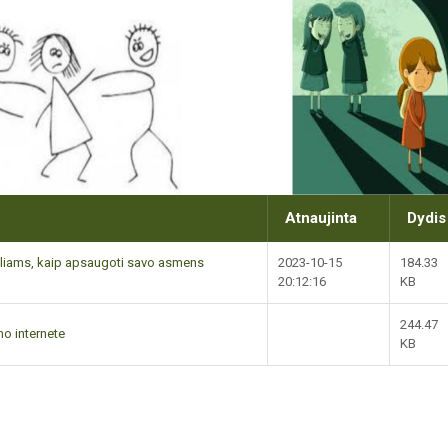
Atnaujinta
Dydis
gliams, kaip apsaugoti savo asmens
2023-10-15
184.33
20:12:16
KB
244.47
o internete
KB