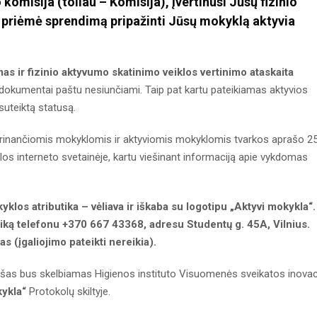
omisija (toliau – Komisija), įvertinusi Jūsų fizinio
priėmė sprendimą pripažinti Jūsų mokyklą aktyvia
as ir fizinio aktyvumo skatinimo veiklos vertinimo ataskaita
okumentai paštu nesiunčiami. Taip pat kartu pateikiamas aktyvios
 suteiktą statusą.
prinančiomis mokyklomis ir aktyviomis mokyklomis tvarkos aprašo 25
s interneto svetainėje, kartu viešinant informaciją apie vykdomas
los atributika – vėliava ir iškaba su logotipu „Aktyvi mokykla“.
 laiką telefonu +370 667 43368, adresu Studentų g. 45A, Vilnius.
as (įgaliojimo pateikti nereikia).
ašas bus skelbiamas Higienos instituto Visuomenės sveikatos inovac
kykla“
Protokolų skiltyje.