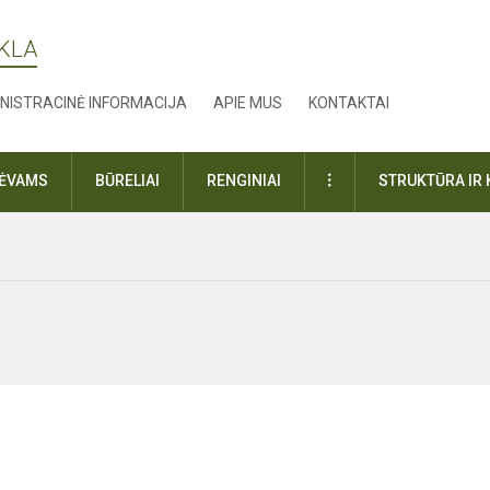
YKLA
NISTRACINĖ INFORMACIJA
APIE MUS
KONTAKTAI
DAUGIAU
TĖVAMS
BŪRELIAI
RENGINIAI
STRUKTŪRA IR 