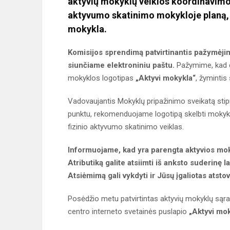
aktyvių mokyklų veiklos koordinavimo k
aktyvumo skatinimo mokykloje planą, 
mokykla.
Komisijos sprendimą patvirtinantis pažymėjim
siunčiame elektroniniu paštu.
Pažymime, kad d
mokyklos logotipas
„Aktyvi mokykla“
, žymintis
Vadovaujantis Mokyklų pripažinimo sveikatą sti
punktu, rekomenduojame logotipą skelbti mokyklo
fizinio aktyvumo skatinimo veiklas.
Informuojame, kad yra parengta aktyvios mokyk
Atributiką galite atsiimti iš anksto suderinę
Atsiėmimą gali vykdyti ir Jūsų įgaliotas atstov
Posėdžio metu patvirtintas aktyvių mokyklų sąr
centro interneto svetainės puslapio
„Aktyvi mo