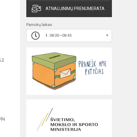
ATNAUJINIMŲ PRENUMERATA
Pamokų laikas
1.
08.00—08.45
.2
ijų