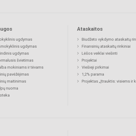
augos
Ataskaitos
okyklinis ugdymas
Biudžeto vykdymo ataskaitų rin
šmokyklinis ugdymas
Finansinių ataskaitų rinkiniai
indinis ugdymas
Lėšos veiklai viešinti
rmalusis švietimas
Projektai
lba mokiniams ir tėvams
Viešieji pirkimai
nių pavėžėjimas
1,2% parama
nių maitinimas
Projektas „Įtrauktis: visiems ir
alpų nuoma
ioteka