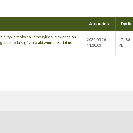
Atnaujinta
Dydis
ta aktyvia mokykla, ir mokyklos, siekinančios
2026-05-26
171.38
galiojimo laiką, fizinio aktyvumo skatinimo
11:38:03
KB