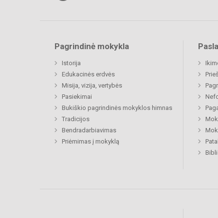
Pagrindinė mokykla
Pasl
Istorija
Ikim
Edukacinės erdvės
Prie
Misija, vizija, vertybės
Pagr
Pasiekimai
Nefo
Bukiškio pagrindinės mokyklos himnas
Paga
Tradicijos
Moki
Bendradarbiavimas
Moki
Priėmimas į mokyklą
Pat
Bibl