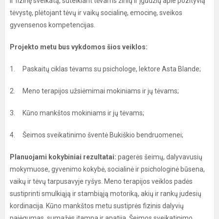
ir fizinę sveikatą, suteikiant tėvams žinių ir įgūdžių apie pozityvią
tėvystę, plėtojant tėvų ir vaikų socialinę, emocinę, sveikos
gyvensenos kompetencijas.
Projekto metu bus vykdomos šios veiklos:
1. Paskaitų ciklas tėvams su psichologe, lektore Asta Blande;
2. Meno terapijos užsiėmimai mokiniams ir jų tėvams;
3. Kūno mankštos mokiniams ir jų tėvams;
4. Šeimos sveikatinimo šventė Bukiškio bendruomenei;
Planuojami kokybiniai rezultatai:
pagerės šeimų, dalyvavusių
mokymuose, gyvenimo kokybė, socialinė ir psichologinė būsena,
vaikų ir tėvų tarpusavyje ryšys. Meno terapijos veiklos padės
sustiprinti smulkiąją ir stambiąją motoriką, akių ir rankų judesių
kordinacija. Kūno mankštos metu sustiprės fizinis dalyvių
pajėgumas, sumažės įtampa ir apatija. Šeimos sveikatinimo