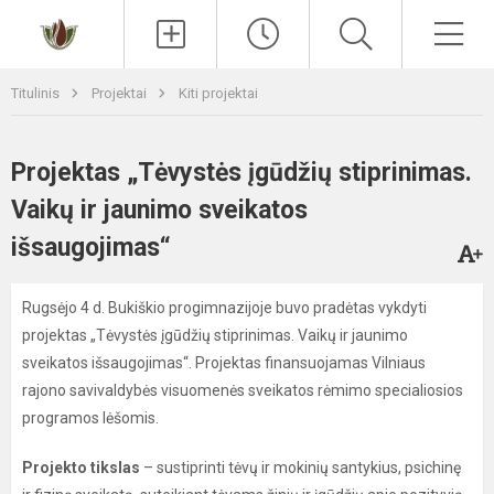
Paieška
Men
Titulinis
Projektai
Kiti projektai
Projektas „Tėvystės įgūdžių stiprinimas.
Vaikų ir jaunimo sveikatos
išsaugojimas“
Rugsėjo 4 d. Bukiškio progimnazijoje buvo pradėtas vykdyti
projektas „Tėvystės įgūdžių stiprinimas. Vaikų ir jaunimo
sveikatos išsaugojimas“. Projektas finansuojamas Vilniaus
rajono savivaldybės visuomenės sveikatos rėmimo specialiosios
programos lėšomis.
Projekto tikslas
– sustiprinti tėvų ir mokinių santykius, psichinę