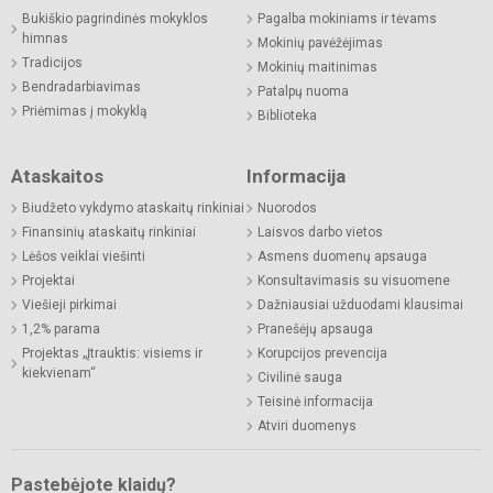
Bukiškio pagrindinės mokyklos
Pagalba mokiniams ir tėvams
himnas
Mokinių pavėžėjimas
Tradicijos
Mokinių maitinimas
Bendradarbiavimas
Patalpų nuoma
Priėmimas į mokyklą
Biblioteka
Ataskaitos
Informacija
Biudžeto vykdymo ataskaitų rinkiniai
Nuorodos
Finansinių ataskaitų rinkiniai
Laisvos darbo vietos
Lėšos veiklai viešinti
Asmens duomenų apsauga
Projektai
Konsultavimasis su visuomene
Viešieji pirkimai
Dažniausiai užduodami klausimai
1,2% parama
Pranešėjų apsauga
Projektas „Įtrauktis: visiems ir
Korupcijos prevencija
kiekvienam“
Civilinė sauga
Teisinė informacija
Atviri duomenys
Pastebėjote klaidų?