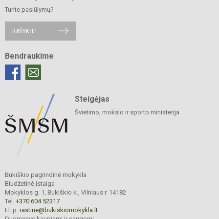
Turite pasiūlymų?
RAŠYKITE
Bendraukime
Steigėjas
Švietimo, mokslo ir sporto ministerija
Bukiškio pagrindinė mokykla
Biudžetinė įstaiga
Mokyklos g. 1, Bukiškio k., Vilniaus r. 14182
Tel.
+370 604 52317
El. p.
rastine@bukiskiomokykla.lt
Duomenys kaupiami ir saugomi