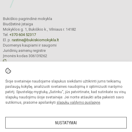
Bukiškio pagrindinė mokykla
Biudžetinė įstaiga
Mokyklos g. 1, Bukiškio k., Vilniaus r. 14182
Tel.
+370 604 52317
El. p.
rastine@bukiskiomokykla.lt
Duomenys kaupiami ir saugomi
Juridinių asmenų registre
Įmonės kodas 306139262
© 2023. Bukiškio pagrindinė mokykla. Visos teisės saugomos.
Šioje svetainėje naudojame slapukus siekdami užtikrinti jums teikiamų
Kopijuoti turinį be raštiško Bukiškio pagrindinės mokyklos administracijos
sutikimo griežtai draudžiama.
paslaugų kokybę, analizuoti svetainės naudojimą ir optimizuoti naršymo
patirtį. Spustelėję mygtuką „Sutinku“, jūs patvirtinate, kad sutinkate su visų
Prieinamumo paraiška
Slapukų valdymas
slapukų naudojimu šioje svetainėje. Jei norite atšaukti arba pakeisti savo
sutikimus, prašome apsilankyti
slapukų valdymo puslapyje
.
Sumanus būdas atnaujinti
mokyklos interneto
svetainę
NUSTATYMAI