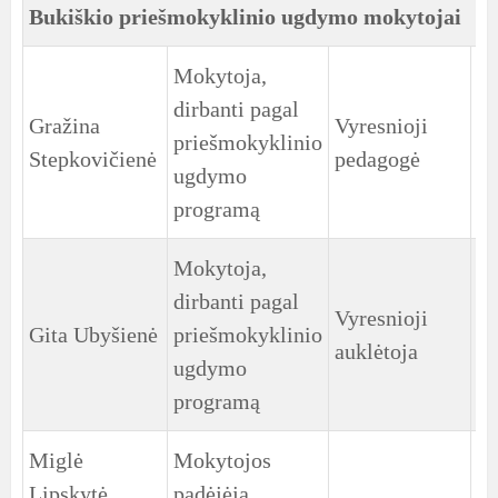
Bukiškio priešmokyklinio ugdymo mokytojai
Mokytoja,
dirbanti pagal
Gražina
Vyresnioji
1
priešmokyklinio
Stepkovičienė
pedagogė
gr
ugdymo
programą
Mokytoja,
dirbanti pagal
Vyresnioji
2
Gita Ubyšienė
priešmokyklinio
auklėtoja
gr
ugdymo
programą
Miglė
Mokytojos
1
Lipskytė
padėjėja
gr