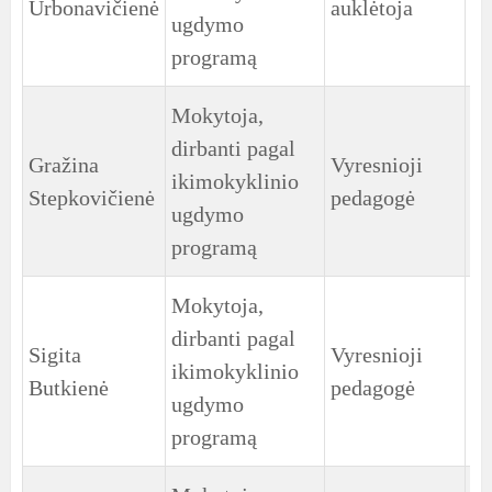
Urbonavičienė
auklėtoja
gr
ugdymo
programą
Mokytoja,
dirbanti pagal
Gražina
Vyresnioji
3
ikimokyklinio
Stepkovičienė
pedagogė
gr
ugdymo
programą
Mokytoja,
dirbanti pagal
Sigita
Vyresnioji
3
ikimokyklinio
Butkienė
pedagogė
gr
ugdymo
programą