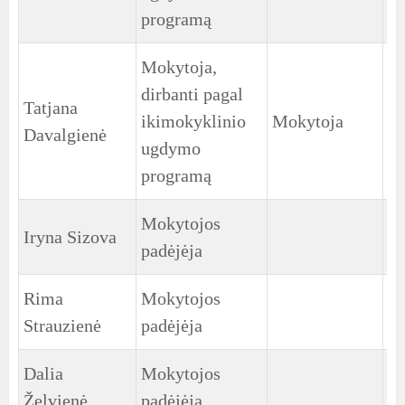
programą
Mokytoja,
dirbanti pagal
Tatjana
6
ikimokyklinio
Mokytoja
Davalgienė
gr
ugdymo
programą
Mokytojos
1
Iryna Sizova
padėjėja
gr
Rima
Mokytojos
1
Strauzienė
padėjėja
gr
Dalia
Mokytojos
2
Želvienė
padėjėja
gr