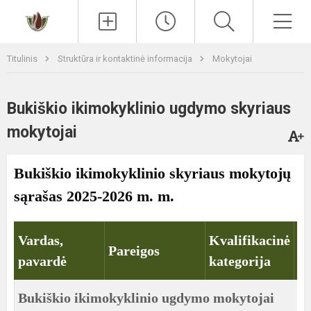
Paieška
Men
Titulinis
Struktūra ir kontaktinė informacija
Mokytojai
Bukiškio ikimokyklinio ugdymo skyriaus
mokytojai
Bukiškio ikimokyklinio skyriaus mokytojų
sąrašas 2025-2026 m. m.
Vardas,
Kvalifikacinė
Pareigos
G
pavardė
kategorija
Bukiškio ikimokyklinio ugdymo mokytojai