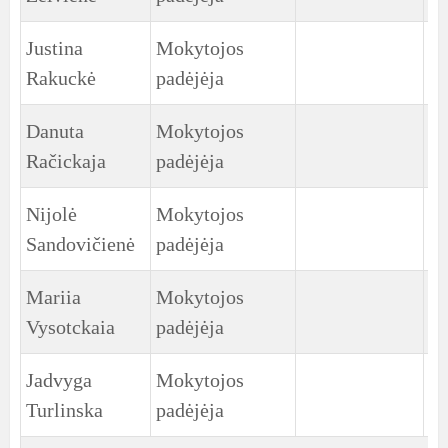
Justina
Mokytojos
3
Rakuckė
padėjėja
gr
Danuta
Mokytojos
3
Račickaja
padėjėja
gr
Nijolė
Mokytojos
4
Sandovičienė
padėjėja
gr
Mariia
Mokytojos
5
Vysotckaia
padėjėja
gr
Jadvyga
Mokytojos
6
Turlinska
padėjėja
g