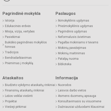
Pagrindinė mokykla
Paslaugos
Istorija
Ikimokyklinis ugdymas
Edukacinės erdvės
Priešmokyklinis ugdymas
Misija, vizija, vertybės
Pagrindinis ugdymas
Pasiekimai
Neformalusis švietimas
Bukiškio pagrindinės mokyklos
Pagalba mokiniams ir tėvams
himnas
Mokinių pavėžėjimas
Tradicijos
Mokinių maitinimas
Bendradarbiavimas
Patalpų nuoma
Priėmimas į mokyklą
Biblioteka
Ataskaitos
Informacija
Biudžeto vykdymo ataskaitų rinkiniai
Nuorodos
Finansinių ataskaitų rinkiniai
Laisvos darbo vietos
Lėšos veiklai viešinti
Asmens duomenų apsauga
Projektai
Konsultavimasis su visuomene
Viešieji pirkimai
Dažniausiai užduodami klausimai