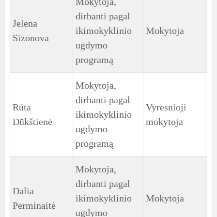
Mokytoja,
dirbanti pagal
Jelena
4
ikimokyklinio
Mokytoja
Sizonova
gr
ugdymo
programą
Mokytoja,
dirbanti pagal
Rūta
Vyresnioji
5
ikimokyklinio
Dūkštienė
mokytoja
gr
ugdymo
programą
Mokytoja,
dirbanti pagal
Dalia
6
ikimokyklinio
Mokytoja
Perminaitė
gr
ugdymo