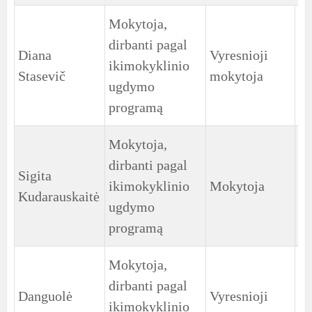
Mokytoja,
dirbanti pagal
Diana
Vyresnioji
1
ikimokyklinio
Stasevič
mokytoja
gr
ugdymo
programą
Mokytoja,
dirbanti pagal
Sigita
2
ikimokyklinio
Mokytoja
Kudarauskaitė
gr
ugdymo
programą
Mokytoja,
dirbanti pagal
Danguolė
Vyresnioji
2
ikimokyklinio