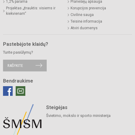
1,2% parama
Pranešėjų apsauga
Projektas „Įtrauktis: visiems ir
Korupcijos prevencija
kiekvienam“
Civilinė sauga
Teisinė informacija
Atviri duomenys
Pastebėjote klaidų?
Turite pasiūlymų?
RAŠYKITE
Bendraukime
Steigėjas
Švietimo, mokslo ir sporto ministerija