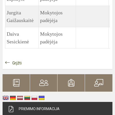
Jurgita
Mokytojos
1
Gaižauskaitė
padėjėja
gr
Daiva
Mokytojos
2
Sesickienė
padėjėja
gr
Grįžti
PRIĖMIMO INFORMACIJA