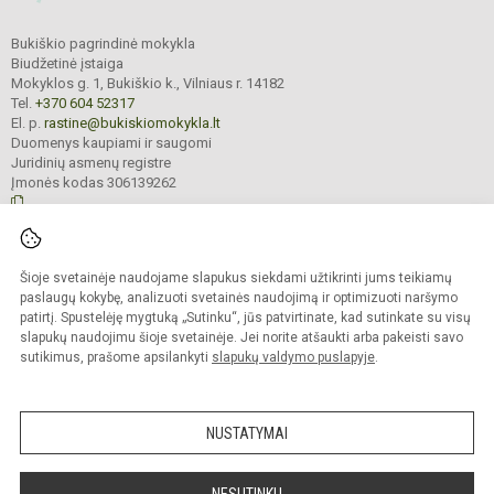
Bukiškio pagrindinė mokykla
Biudžetinė įstaiga
Mokyklos g. 1, Bukiškio k., Vilniaus r. 14182
Tel.
+370 604 52317
El. p.
rastine@bukiskiomokykla.lt
Duomenys kaupiami ir saugomi
Juridinių asmenų registre
Įmonės kodas 306139262
© 2023. Bukiškio pagrindinė mokykla. Visos teisės saugomos.
Šioje svetainėje naudojame slapukus siekdami užtikrinti jums teikiamų
Kopijuoti turinį be raštiško Bukiškio pagrindinės mokyklos administracijos
sutikimo griežtai draudžiama.
paslaugų kokybę, analizuoti svetainės naudojimą ir optimizuoti naršymo
patirtį. Spustelėję mygtuką „Sutinku“, jūs patvirtinate, kad sutinkate su visų
Prieinamumo paraiška
Slapukų valdymas
slapukų naudojimu šioje svetainėje. Jei norite atšaukti arba pakeisti savo
sutikimus, prašome apsilankyti
slapukų valdymo puslapyje
.
Sumanus būdas atnaujinti
mokyklos interneto
svetainę
NUSTATYMAI
NESUTINKU