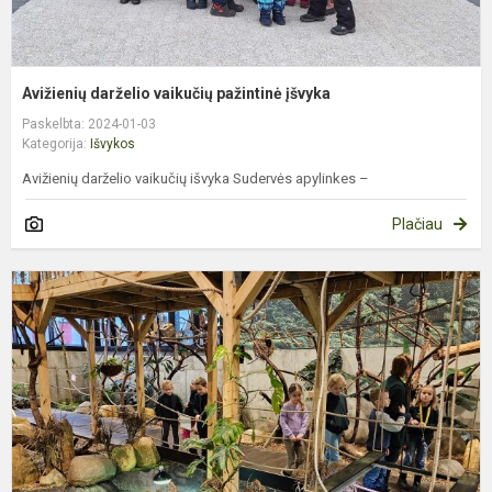
Avižienių darželio vaikučių pažintinė įšvyka
Paskelbta: 2024-01-03
Kategorija:
Išvykos
Avižienių darželio vaikučių išvyka Sudervės apylinkes –
Plačiau
I
į
V
z