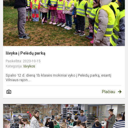
Išvyka į Pelėdų parką
Paskelbta: 2023-10-15
Kategorija:
Išvykos
Spalio 12 d. dieną 1b klasės mokiniai vyko į Pelėdų parką, esantį
Vilniaus rajon...
Plačiau
A
N
V
M