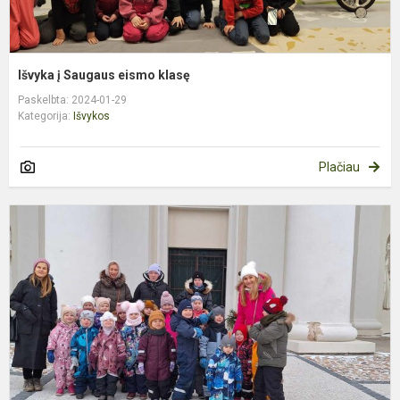
Išvyka į Saugaus eismo klasę
Paskelbta: 2024-01-29
Kategorija:
Išvykos
Plačiau
A
d
v
p
į