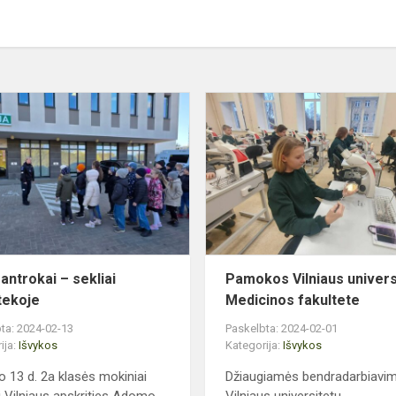
as
Mūsų
antrokai
–
sekliai
bibliotekoje
antrokai – sekliai
Pamokos Vilniaus univers
otekoje
Medicinos fakultete
ta: 2024-02-13
Paskelbta: 2024-02-01
ija:
Išvykos
Kategorija:
Išvykos
o 13 d. 2a klasės mokiniai
Džiaugiamės bendradarbiavi
i Vilniaus apskrities Adomo
Vilniaus universitetu.