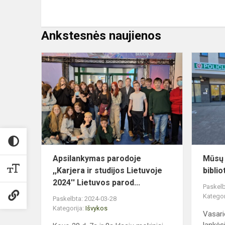
Ankstesnės naujienos
Apsilankym
parodoje
,,Karjera
ir
studijos
Lietuvoje
2024'...
Apsilankymas parodoje
Mūsų 
,,Karjera ir studijos Lietuvoje
bibli
2024'' Lietuvos parod...
Paskelb
Kategor
Paskelbta: 2024-03-28
Kategorija:
Išvykos
Vasari
lankės