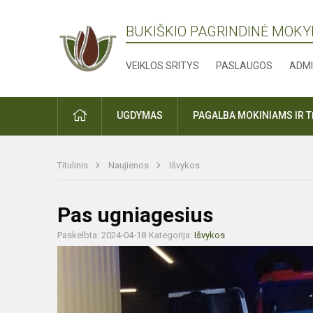
BUKIŠKIO PAGRINDINĖ MOK
VEIKLOS SRITYS
PASLAUGOS
ADMI
PRADŽIA
UGDYMAS
PAGALBA MOKINIAMS IR 
Titulinis
Naujienos
Išvykos
Pas ugniagesius
Paskelbta: 2024-04-18
Kategorija:
Išvykos