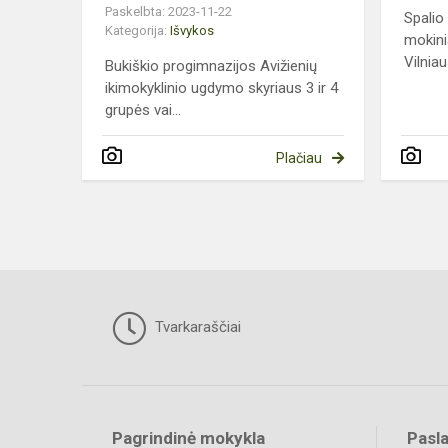
Paskelbta: 2023-11-22
Spalio
Kategorija:
Išvykos
mokini
Vilniau
Bukiškio progimnazijos Avižienių
ikimokyklinio ugdymo skyriaus 3 ir 4
grupės vai...
Plačiau
Tvarkaraščiai
Pagrindinė mokykla
Pasl