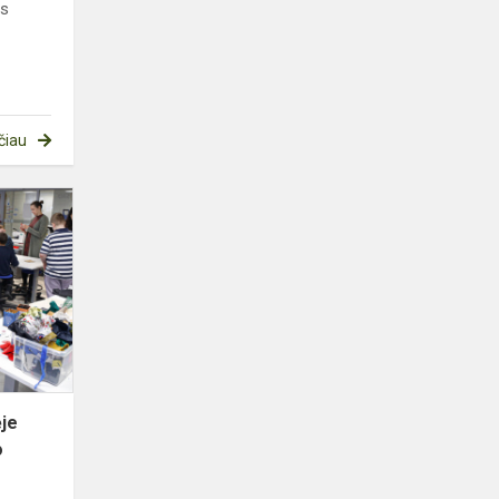
us
čiau
Apsilankymas
Nacionalinėje
Vilniaus
Martyno
Mažvydo
bibliot...
ėje
o