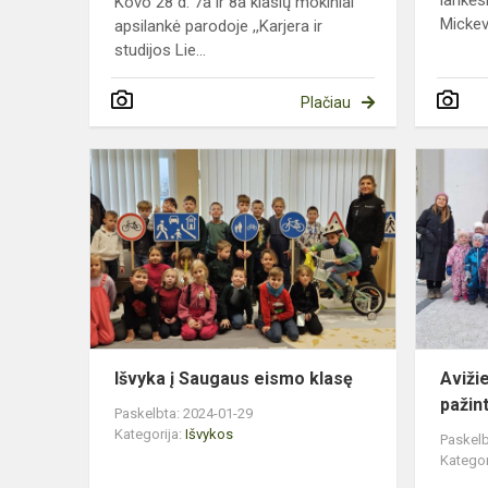
Kovo 28 d. 7a ir 8a klasių mokiniai
Mickevi
apsilankė parodoje ,,Karjera ir
studijos Lie...
Plačiau
Išvyka
į
Saugaus
eismo
klasę
Išvyka į Saugaus eismo klasę
Aviži
pažin
Paskelbta: 2024-01-29
Kategorija:
Išvykos
Paskelb
Kategor