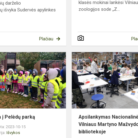
klasės mokinai lankėsi Vilnia
ių darželio
zoologijos sode „Z...
ių išvyka Sudervės apylinkes
Plačiau
Pla
Išvyka
os
į
Pelėdų
o
parką
a į Pelėdų parką
Apsilankymas Nacionalin
Vilniaus Martyno Mažvyd
ta: 2023-10-15
bibliotekoje
ija:
Išvykos