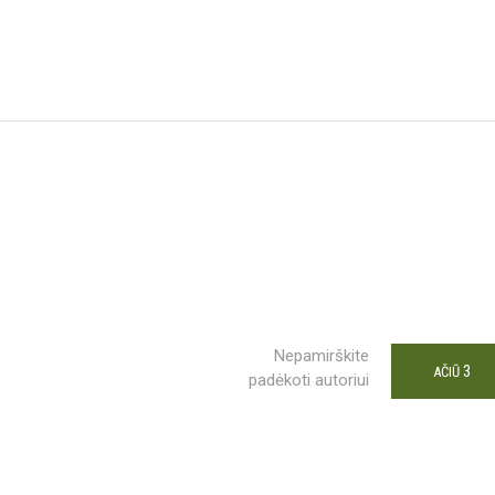
Nepamirškite
3
AČIŪ
padėkoti autoriui