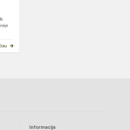
4b
inėje
čiau
Informacija