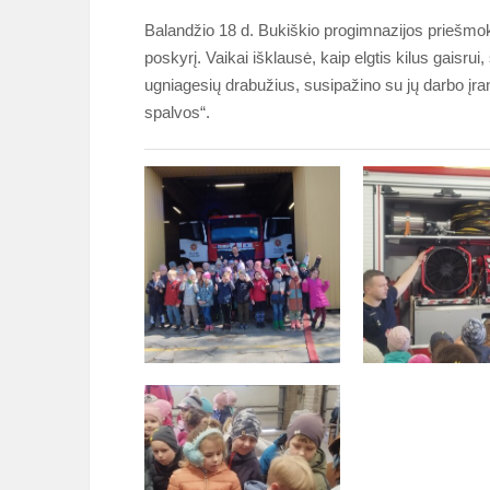
Balandžio 18 d. Bukiškio progimnazijos priešmoky
poskyrį. Vaikai išklausė, kaip elgtis kilus gaisru
ugniagesių drabužius, susipažino su jų darbo įra
spalvos“.