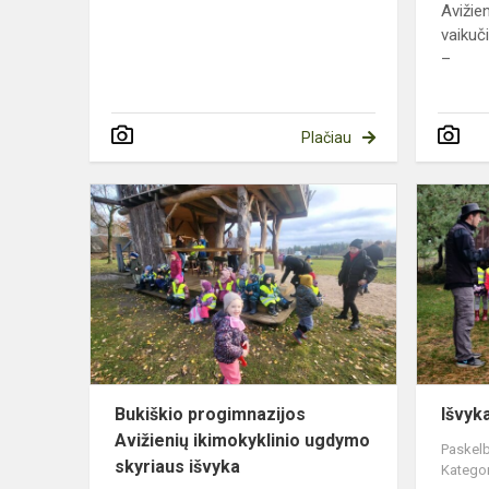
Avižien
vaikuč
–
Plačiau
Bukiškio
progimnazij
Avižienių
ikimokyklini
ugdymo
skyri...
Bukiškio progimnazijos
Išvyk
Avižienių ikimokyklinio ugdymo
Paskelb
skyriaus išvyka
Kategor