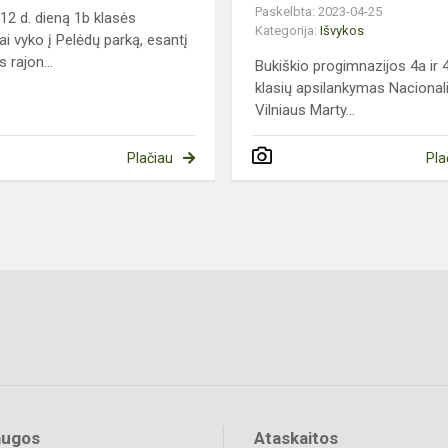
Paskelbta: 2023-04-25
 12 d. dieną 1b klasės
Kategorija:
Išvykos
ai vyko į Pelėdų parką, esantį
s rajon...
Bukiškio progimnazijos 4a ir 
klasių apsilankymas Nacional
Vilniaus Marty...
Plačiau
Pla
augos
Ataskaitos