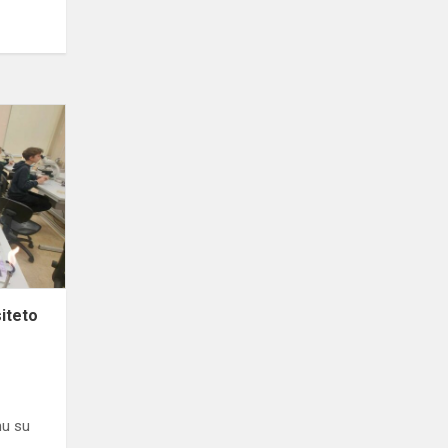
Pamokos
Vilniaus
universiteto
Medicinos
fakultete
iteto
mu su