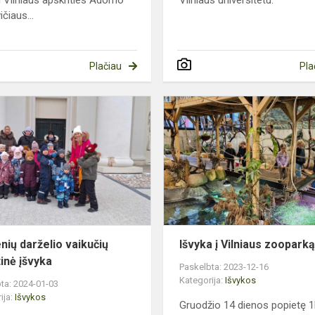
čiaus...
Plačiau
Pla
Avižienių
darželio
vaikučių
pažintinė
įšvyka
enių darželio vaikučių
Išvyka į Vilniaus zoopark
tinė įšvyka
Paskelbta: 2023-12-16
Kategorija:
Išvykos
ta: 2024-01-03
ija:
Išvykos
Gruodžio 14 dienos popietę 