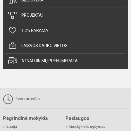
PROJEKTAI
1,2% PARAMA
LAISVOS DARBO VIETOS
ATNAUJINIMŲ PRENUMERATA
Tvarkaraščiai
Pagrindinė mokykla
Paslaugos
Istorija
Ikimokyklinis ugdymas