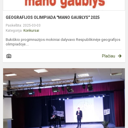
GEOGRAFIJOS OLIMPIADA "MANO GAUBLYS" 2025
Paskelbta: 2025-03-03
Kategorija:
Konkursai
Bukiškio progimnazijos mokiniai dalyvavo Respublikinėje geografijos
olimpiadoje....
Plačiau
P
G
P
M
O