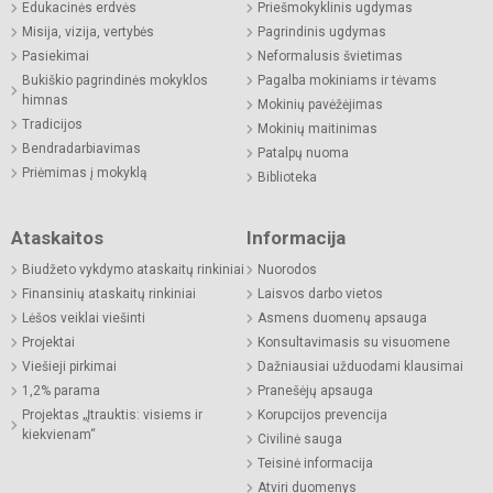
Edukacinės erdvės
Priešmokyklinis ugdymas
Misija, vizija, vertybės
Pagrindinis ugdymas
Pasiekimai
Neformalusis švietimas
Bukiškio pagrindinės mokyklos
Pagalba mokiniams ir tėvams
himnas
Mokinių pavėžėjimas
Tradicijos
Mokinių maitinimas
Bendradarbiavimas
Patalpų nuoma
Priėmimas į mokyklą
Biblioteka
Ataskaitos
Informacija
Biudžeto vykdymo ataskaitų rinkiniai
Nuorodos
Finansinių ataskaitų rinkiniai
Laisvos darbo vietos
Lėšos veiklai viešinti
Asmens duomenų apsauga
Projektai
Konsultavimasis su visuomene
Viešieji pirkimai
Dažniausiai užduodami klausimai
1,2% parama
Pranešėjų apsauga
Projektas „Įtrauktis: visiems ir
Korupcijos prevencija
kiekvienam“
Civilinė sauga
Teisinė informacija
Atviri duomenys