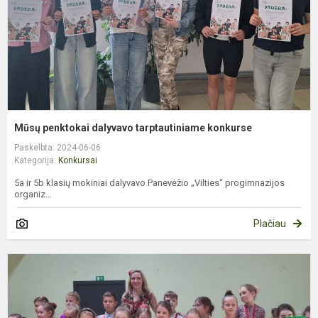
Mūsų penktokai dalyvavo tarptautiniame konkurse
Paskelbta: 2024-06-06
Kategorija:
Konkursai
5a ir 5b klasių mokiniai dalyvavo Panevėžio „Vilties“ progimnazijos
organiz...
Plačiau
M
m
–
š