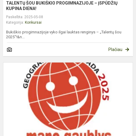
TALENTŲ ŠOU BUKIŠKIO PROGIMNAZIJOJE – ĮSPŪDŽIŲ
KUPINA DIENA!
Paskelbta: 2025-05-08
Kategorija:
Konkursai
Bukiškio progimnazijoje vyko ilgai lauktas renginys – „Talentų šou
2025“!&n...
Plačiau
G
O
"
G
2