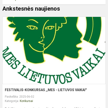
Ankstesnės naujienos
F
K
,
-
L
V
FESTIVALIS-KONKURSAS ,,MES - LIETUVOS VAIKAI"
Paskelbta: 2025-06-02
Kategorija:
Konkursai