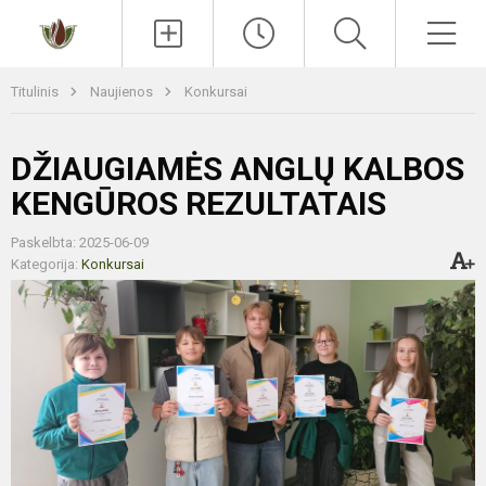
Paieška
Men
Titulinis
Naujienos
Konkursai
DŽIAUGIAMĖS ANGLŲ KALBOS
KENGŪROS REZULTATAIS
Paskelbta: 2025-06-09
Kategorija:
Konkursai