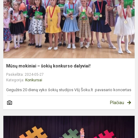
k
d
Mūsų mokiniai – šokių konkurso dalyviai!
Paskelbta: 2024-05-27
Kategorija:
Konkursai
Gegužės 20 dieną vyko šokių studijos Všį Šoku.lt pavasario koncertas
Plačiau
Š
k