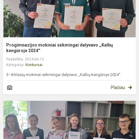
Progimnazijos mokiniai sėkmingai dalyvavo ,,Kalbų
kengūroje 2024''
Paskelbta: 2024-06-10
Kategorija:
Konkursai
3–8 klasių mokiniai sėkmingai dalyvavo ,,Kalbų kengūroje 2024''.
Plačiau
M
p
d
t
k