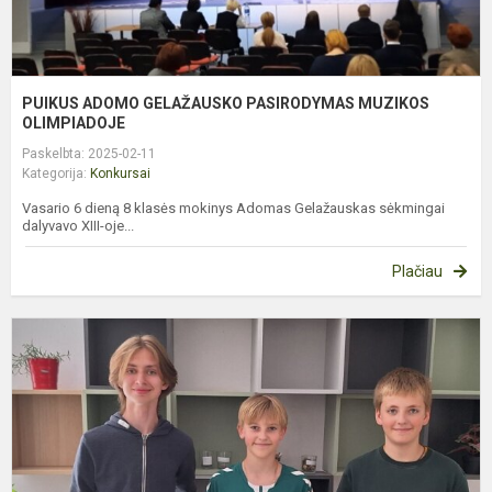
PUIKUS ADOMO GELAŽAUSKO PASIRODYMAS MUZIKOS
OLIMPIADOJE
Paskelbta: 2025-02-11
Kategorija:
Konkursai
Vasario 6 dieną 8 klasės mokinys Adomas Gelažauskas sėkmingai
dalyvavo XIII-oje...
Plačiau
P
m
s
d
,
k