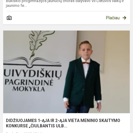
Bukiškio progimnazijos jaunučių choras dalyvavo VII Lietuvos vaikų ir
jaunimo fe...
Plačiau
D
1
Ą
I
2
Ą
V
M
S
K
DIDŽIUOJAMĖS 1-ĄJA IR 2-ĄJA VIETA MENINIO SKAITYMO
KONKURSE „ČIULBANTIS ULB...