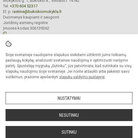
Mokyklos g. 1, Bukiškio k., Vilniaus r. 14182
Tel.
+370 604 52317
El. p.
rastine@bukiskiomokykla.lt
Duomenys kaupiami ir saugomi
Juridinių asmenų registre
Įmonės kodas 306139262
© 2023. Bukiškio pagrindinė mokykla. Visos teisės saugomos.
Šioje svetainėje naudojame slapukus siekdami užtikrinti jums teikiamų
Kopijuoti turinį be raštiško Bukiškio pagrindinės mokyklos administracijos
sutikimo griežtai draudžiama.
paslaugų kokybę, analizuoti svetainės naudojimą ir optimizuoti naršymo
patirtį. Spustelėję mygtuką „Sutinku“, jūs patvirtinate, kad sutinkate su visų
Prieinamumo paraiška
Slapukų valdymas
slapukų naudojimu šioje svetainėje. Jei norite atšaukti arba pakeisti savo
sutikimus, prašome apsilankyti
slapukų valdymo puslapyje
.
Sumanus būdas atnaujinti
mokyklos interneto
svetainę
NUSTATYMAI
NESUTINKU
SUTINKU