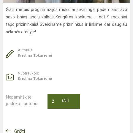
Šiais metais progimnazijos mokiniai sėkmingai pademonstravo
savo žinias anglų kalbos Kengūros konkurse – net 9 mokiniai
tapo prizininkais! Sveikiname prizininkus ir linkime dar daugiau
sėkmės ateityje!
Autorius:
Kristina Tokarienė
Nuotraukos:
Kristina Tokarienė
Nepamirškite
2
AČIŪ
padėkoti autoriui
Grįžti