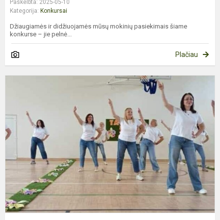
Paskelbta: 2025-05-10
Kategorija:
Konkursai
Džiaugiamės ir didžiuojamės mūsų mokinių pasiekimais šiame
konkurse – jie pelnė...
Plačiau
T
Š
B
P
–
Į
K
D